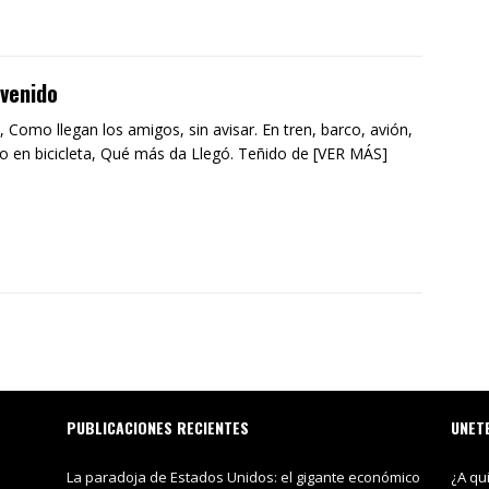
venido
, Como llegan los amigos, sin avisar. En tren, barco, avión,
 o en bicicleta, Qué más da Llegó. Teñido de [VER MÁS]
PUBLICACIONES RECIENTES
UNET
La paradoja de Estados Unidos: el gigante económico
¿A qu