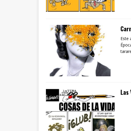
Carn
Este 
Época
tarar
Las 