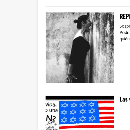
REP
Sospe
Podrí
quién
Las 