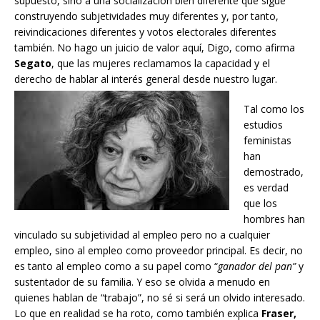
supuesto, sino a una socialización bien diferente que sigue
construyendo subjetividades muy diferentes y, por tanto,
reivindicaciones diferentes y votos electorales diferentes
también. No hago un juicio de valor aquí, Digo, como afirma
Segato
, que las mujeres reclamamos la capacidad y el
derecho de hablar al interés general desde nuestro lugar.
Tal como los
estudios
feministas
han
demostrado,
es verdad
que los
hombres han
vinculado su subjetividad al empleo pero no a cualquier
empleo, sino al empleo como proveedor principal. Es decir, no
es tanto al empleo como a su papel como “
ganador del pan”
y
sustentador de su familia. Y eso se olvida a menudo en
quienes hablan de “trabajo”, no sé si será un olvido interesado.
Lo que en realidad se ha roto, como también explica
Fraser,