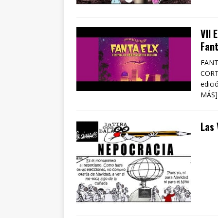
VII 
Fant
FANT
CORT
edici
MÁS]
Las 