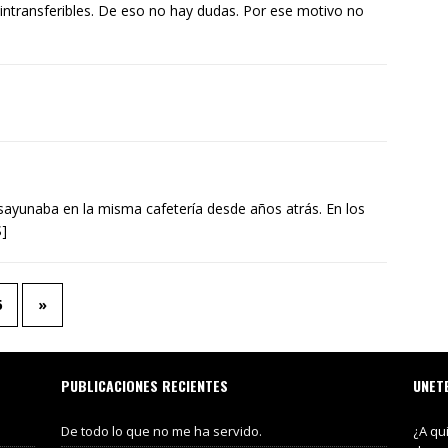
intransferibles. De eso no hay dudas. Por ese motivo no
ayunaba en la misma cafetería desde años atrás. En los
S]
6
»
PUBLICACIONES RECIENTES
UNET
De todo lo que no me ha servido.
¿A qu