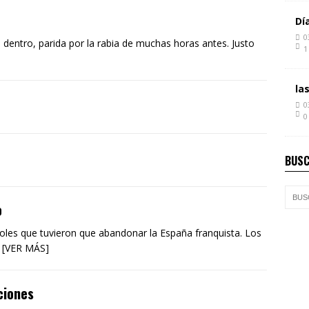
Dí
0
 dentro, parida por la rabia de muchas horas antes. Justo
1
la
0
0
BUSC
o
ñoles que tuvieron que abandonar la España franquista. Los
, [VER MÁS]
ciones