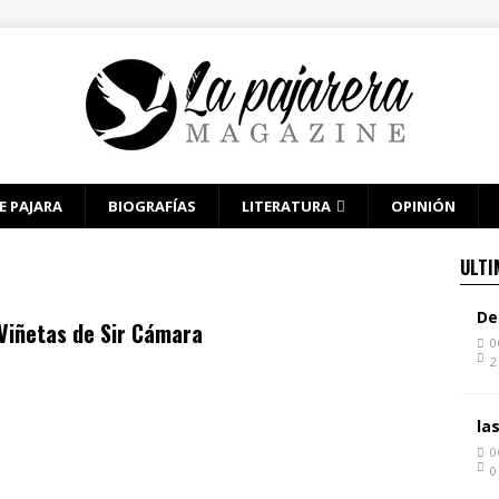
E PAJARA
BIOGRAFÍAS
LITERATURA
OPINIÓN
ULTI
De
Viñetas de Sir Cámara
0
2
la
0
0