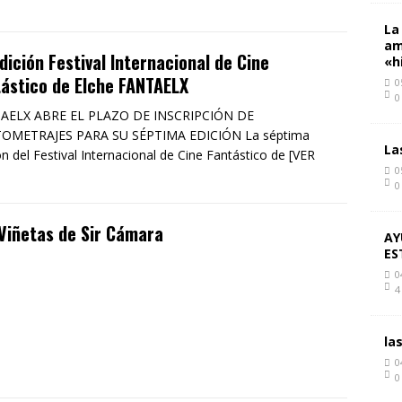
La
am
Edición Festival Internacional de Cine
«h
ástico de Elche FANTAELX
0
0
AELX ABRE EL PLAZO DE INSCRIPCIÓN DE
OMETRAJES PARA SU SÉPTIMA EDICIÓN La séptima
La
ón del Festival Internacional de Cine Fantástico de [VER
0
0
Viñetas de Sir Cámara
AY
ES
0
4
la
0
0