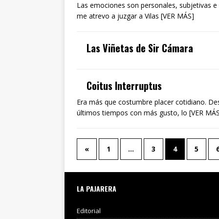
Las emociones son personales, subjetivas e 
me atrevo a juzgar a Vilas [VER MÁS]
Las Viñetas de Sir Cámara
Coitus Interruptus
Era más que costumbre placer cotidiano. Des
últimos tiempos con más gusto, lo [VER MÁ
«
1
…
3
4
5
LA PAJARERA
Editorial