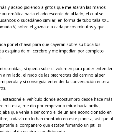
más y acabo pidiendo a gritos que me ataran las manos
y automática hacia el adolescente de al lado, el cual se
sanitos o sucedáneo similar, en forma de tubo talla XXL
 llamada V, sobre el gaznate a cada pocos minutos y que
sada por el chaval para que cayeran sobre su boca los
da esquina de mi cerebro y me impedían por completo
i.
tretenidas, si quería subir el volumen para poder entender
a mi lado, el ruido de las piedrecitas del camino al ser
 mi perola y si conseguía entender la conversación entera
ros.
es, estacioné el vehículo donde acostumbro desde hace más
re mi testa, me dio por empezar a mirar hacia arriba,
aba que venía a ser como el de un aire acondicionado en
libre, todavía no lo han montado en este planeta, así que al
eguntarle al compañero que estaba fumando un piti, si
jaba al de un aire acondicionado.