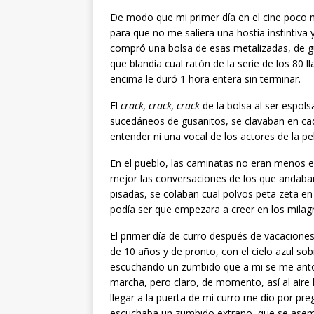
De modo que mi primer día en el cine poco 
para que no me saliera una hostia instintiva 
compró una bolsa de esas metalizadas, de gu
que blandía cual ratón de la serie de los 80
encima le duró 1 hora entera sin terminar.
El
crack, crack, crack
de la bolsa al ser espol
sucedáneos de gusanitos, se clavaban en ca
entender ni una vocal de los actores de la pel
En el pueblo, las caminatas no eran menos en
mejor las conversaciones de los que andaban 
pisadas, se colaban cual polvos peta zeta en
podía ser que empezara a creer en los milag
El primer día de curro después de vacacion
de 10 años y de pronto, con el cielo azul sob
escuchando un zumbido que a mi se me antoj
marcha, pero claro, de momento, así al aire 
llegar a la puerta de mi curro me dio por pr
escuchaba un zumbido extraño, que se aseme