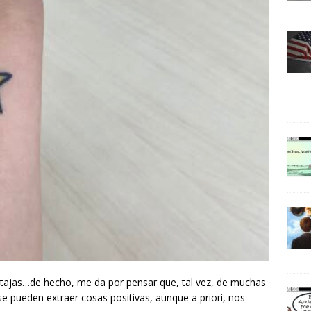
ventajas…de hecho, me da por pensar que, tal vez, de muchas
 pueden extraer cosas positivas, aunque a priori, nos