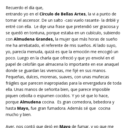
Recuerdo el día que,
entrando yo en el
Círculo de Bellas Artes
, la vi a punto de
tomar el ascensor. De un salto -casi vuelo rasante- la driblé y
entré con ella. Le dije una frase que pretendió ser graciosa y
se quedó en tontuna, porque estaba en un cubículo, subiendo
con
Almudena
Grandes,
la mujer que más horas de sueño
me ha arrebatado, el referente de mis sueños. Al lado suyo,
yo, parecía menuda, quizá es que la emoción me encogió un
poco. Luego en la charla que ofreció y que yo envolví en el
papel de celofán que almacena lo importante en ese anaquel
donde se guardan las vivencias, me fijé en sus manos.
Pequeñas, dulces, morenas, suaves, con unas muñecas
frágiles que parecen inapropiadas para la envergadura de toda
ella. Unas manos de señorita bien, que parece imposible
piquen cebolla o espumen cocidos. Y yo sé que lo hace,
porque
Almudena
cocina. Es gran comedora, bebedora y
hasta
Mayo,
fue gran fumadora. Además sé que cocina
mucho y bien.
Ayer, nos contó que dejó en
Mayo
de fumar, y yo que me