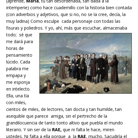
(aprende,
María
, tú tan desordenada, tan dada a la
intemperie) como hace cuadernillo con la historia bien contada
(con adverbios y adjetivos, que si no, no se la cree, decía, la
muy ladina) Como esculpe cada personaje con todas las
fisuras y poliedros. Y yo, ahí, má
s que escuchar, almacenaba
todo; sé que
me dará para
horas de
pensamiento
lúcido. Cada
palabra me
empapa y
me esponja
en intelecto.
Ella, una tía
con miles,
cientos de miles, de lectores, tan docta y tan humilde, tan
asequible que parece amiga, sin el pertrecho de la
grandilocuencia de tanto tonto altivo que puebla el mundo
literario. Y sin ser de la
RAE,
que ni falta le hace, miren
ustedes. Ni falta a ella porque a la
RAE
, mucho. Sacudiría el