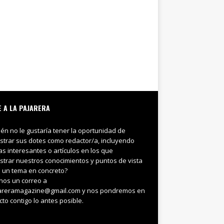
E A LA PAJARERA
ién no le gustaría tener la oportunidad de
trar sus dotes como redactor/a, incluyendo
ias interesantes o artículos en los que
trar nuestros conocimientos y puntos de vista
 un tema en concreto?
nos un correo a
areramagazine@gmail.com y nos pondremos en
cto contigo lo antes posible.