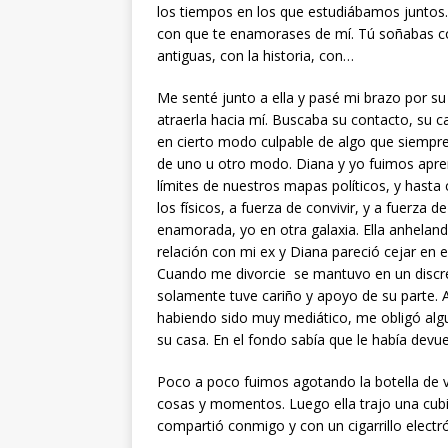
los tiempos en los que estudiábamos juntos
con que te enamorases de mí. Tú soñabas co
antiguas, con la historia, con…
Me senté junto a ella y pasé mi brazo por su
atraerla hacia mí. Buscaba su contacto, su c
en cierto modo culpable de algo que siempr
de uno u otro modo. Diana y yo fuimos apre
límites de nuestros mapas políticos, y hasta 
los físicos, a fuerza de convivir, y a fuerza de
enamorada, yo en otra galaxia. Ella anhelan
relación con mi ex y Diana pareció cejar en
Cuando me divorcie se mantuvo en un discre
solamente tuve cariño y apoyo de su parte. Al
habiendo sido muy mediático, me obligó alg
su casa. En el fondo sabía que le había devu
Poco a poco fuimos agotando la botella de v
cosas y momentos. Luego ella trajo una cubi
compartió conmigo y con un cigarrillo electr