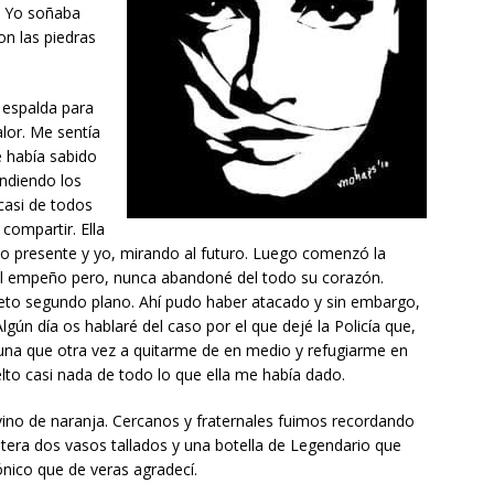
. Yo soñaba
n las piedras
 espalda para
alor. Me sentía
e había sabido
ndiendo los
casi de todos
 compartir. Ella
do presente y yo, mirando al futuro. Luego comenzó la
 el empeño pero, nunca abandoné del todo su corazón.
to segundo plano. Ahí pudo haber atacado y sin embargo,
gún día os hablaré del caso por el que dejé la Policía que,
una que otra vez a quitarme de en medio y refugiarme en
elto casi nada de todo lo que ella me había dado.
ino de naranja. Cercanos y fraternales fuimos recordando
tera dos vasos tallados y una botella de Legendario que
ónico que de veras agradecí.