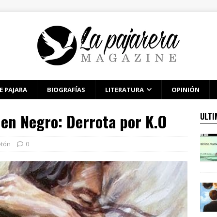
E PAJARA
BIOGRAFÍAS
LITERATURA
OPINIÓN
 en Negro: Derrota por K.O
ULTI
etón
0