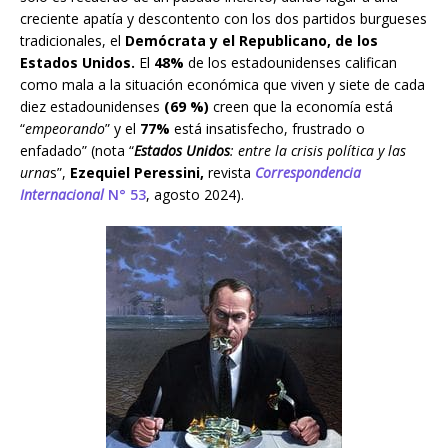
creciente apatía y descontento con los dos partidos burgueses
tradicionales, el
Demócrata y el Republicano, de los
Estados Unidos.
El
48%
de los estadounidenses califican
como mala a la situación económica que viven y siete de cada
diez estadounidenses
(69 %)
creen que la economía está
“
empeorando
” y el
77%
está insatisfecho, frustrado o
enfadado” (nota “
Estados Unidos
: entre la crisis política y las
urna
s”,
Ezequiel Peressini,
revista
Correspondencia
Internacional
N° 53
, agosto 2024).