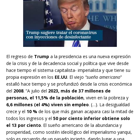
El regreso de
Trump
a la presidencia es una nueva expresión
de la crisis y de la decadencia social y política que vive desde
hace tiempo el sistema capitalista- imperialista y que tiene su
propia expresión en los
EE.UU
. El viejo
“sueño americano
”
estalló hace tiempo y se profundizó desde la crisis económica
del
2008
. “A julio del
2023, más de 37
millones de
personas, el 11,5% de la población
, viven en la pobreza y
6,6 millones (el 4%) viven sin empleo
. (…). La desigualdad
crece y el
10 %
de los que más ganan acapara casi la mitad de
todos los ingresos y el
50 por ciento inferior obtiene solo
el 13 por ciento
. El sueño americano de la abundancia y
prosperidad, como sostén ideológico del imperialismo yanqui,
solo es recuerdo de un pasado incierto, dando lugar a una