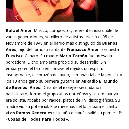
Rafael Amor
. Músico, compositor, referente indiscutible de
varias generaciones, semillero de artistas. Nació el 05 de
Noviembre de 1948 en el barrio más distinguido de
Buenos
Aires
, hijo del famoso cantante
Francisco Amor
– orquesta
Francisco Canaro. Su madre
Maria Toraño
fue artesana
bordadora. Dicho ambiente propició su desarrollo. Sin
embargo en él también convive el rugido, un espíritu
insobornable, el corazón desnudo, el manantial de la poesía. A
los 13 años ganó su primera guitarra en Air
Radio El Mundo
de Buenos
Aires
. Durante el (colegio secundario)
bachillerato, formo el grupo «Los norteños» y al terminar ya
era solista, rodaba por radios, platos de TV, discográficas. Su
madre vio su potencial. Fue mecenas del local para el canto
«
Los Ramos
Generales
«. Un año después salió su primer LP:
«
Cosas de Todos Para Todos».