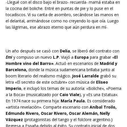
-Llegué con el disco bajo el brazo- recuerda- mamá estaba en
la cocina del boliche. Entré en puntas de pie y lo puse en el
tocadiscos. Vi su carita de asombro, secándose las manos en
el delantal, arrimándose como no creyendo lo que oía. Luego
las lágrimas, ese abrazo eterno que aún perdura en mí-
Un año después se casó con
Delia
, se liberó del contrato con
Emi
y compuso un nuevo
L.P
. Viajó a
Europa
para grabar «
El
Hombre vino del Barro»
. Actuó en escenarios de
Madrid y
Barcelona,
donde la música sudamericana brillaba junto al
boom literario del realismo mágico.
José Larralde
grabó su
letra «El secreto de este octubre» con música de
Eliseo
Imperio
, e incluyó los temas de su autoría: «Boliche», «Poema
a la Boca» (musicalizado por
Caio Viale
), y «Es una Estatua».
En 1974 nace su primera hija:
María Paula.
Es considerado
«artista revelación». Comparte escenario con
Aníbal Troilo,
Edmundo Rivero, Oscar Rivero, Oscar Alemán, Nelly
Vázquez
(protagonistas del tango y el folclore argentino.)
Regresa a España debido al éxito. Su contrato inicial de dos