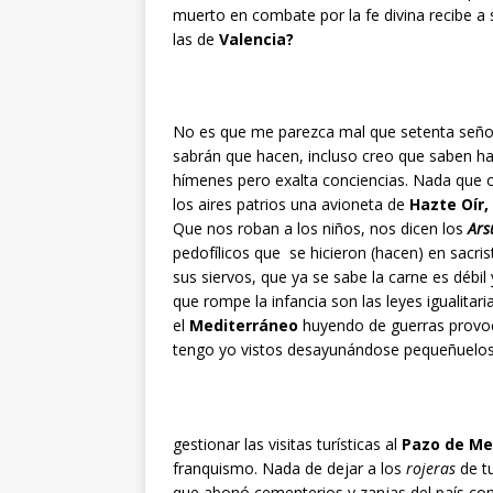
muerto en combate por la fe divina recibe a
las de
Valencia?
No es que me parezca mal que setenta señor
sabrán que hacen, incluso creo que saben h
hímenes pero exalta conciencias. Nada que 
los aires patrios una avioneta de
Hazte Oír,
Que nos roban a los niños, nos dicen los
Ars
pedofílicos que se hicieron (hacen) en sacris
sus siervos, que ya se sabe la carne es débil
que rompe la infancia son las leyes igualitaria
el
Mediterráneo
huyendo de guerras provoca
tengo yo vistos desayunándose pequeñuelos
gestionar las visitas turísticas al
Pazo de Me
franquismo. Nada de dejar a los
rojeras
de tu
que abonó cementerios y zanjas del país con