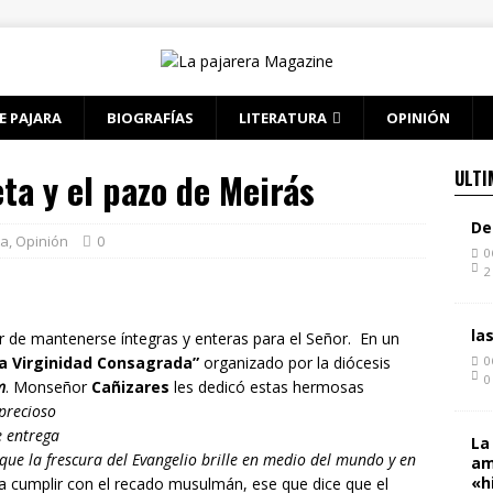
E PAJARA
BIOGRAFÍAS
LITERATURA
OPINIÓN
eta y el pazo de Meirás
ULTI
De
ta
,
Opinión
0
0
2
la
or de mantenerse íntegras y enteras para el Señor. En un
la Virginidad Consagrada”
organizado por la diócesis
0
0
m
. Monseñor
Cañizares
les dedicó estas hermosas
precioso
e entrega
La
 que la frescura del Evangelio brille en medio del mundo y en
am
«h
ra cumplir con el recado musulmán, ese que dice que el