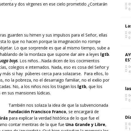
 setenta y dos vírgenes en ese cielo prometido ¿Contarán
0
0
La
0
as guarden su himen y sus impulsos para el Señor, ellas
0
asta lo que no hacen porque la imaginación no rompe
objetar. Lo que sorprende es que al mismo tiempo, sube a
hablando de la mordaza que supone dar aire a leyes
lgtb
.
AY
ES
uaga boys
. Los niños…Nada dicen de los cocimientos
tías, colegios e internados. Nada, eso es cosa del Señor y
0
4
 y más si hay púberes cerca para solazarse. Para ellos, lo
s, no la pobreza, no el desarraigo familiar, no el exilio por
das. No, a los niños nos los tragan los
lgtb
, que los
la
 en sus mansiones lúdicas.
0
0
También nos solaza la idea de que la subvencionada
Fundación Francisco Franco
, se encargará de
Dí
irás
para explicar la verdad histórica de lo que fue el
rno contar mentiras de la que fue
Una Grande y Libre
,
0
1
 carne de izquierdista ¡Qué bien custodian la memoria los