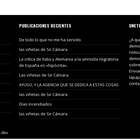
PUBLICACIONES RECIENTES
UNET
De todo lo que no me ha servido.
¿A qu
demos
las viñetas de Sir Cámara
notic
demos
La crítica de Italia y Alemania a la amnistía migratoria
sobre
de España es «hipócrita».
Envia
Las viñetas de Sir Cámara
lapaj
conta
AYUSO, Y LA AGENCIA QUE SE DEDICA A ESTAS COSAS
las viñetas de Sir Cámara
Días incendiados
las viñetas de Sir Cámara
z.dev