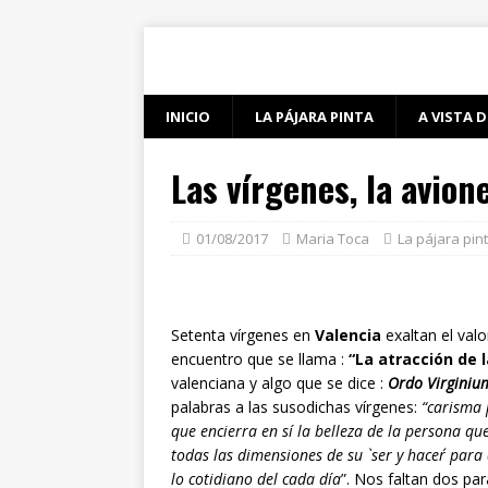
INICIO
LA PÁJARA PINTA
A VISTA D
Las vírgenes, la avion
01/08/2017
Maria Toca
La pájara pin
Setenta vírgenes en
Valencia
exaltan el val
encuentro que se llama :
“La atracción de 
valenciana y algo que se dice :
Ordo Virginiu
palabras a las
susodichas vírgenes:
“carisma 
que encierra en sí la belleza de la persona qu
todas las dimensiones de su `ser y hacer´ para
lo cotidiano del cada día
”. Nos faltan dos pa