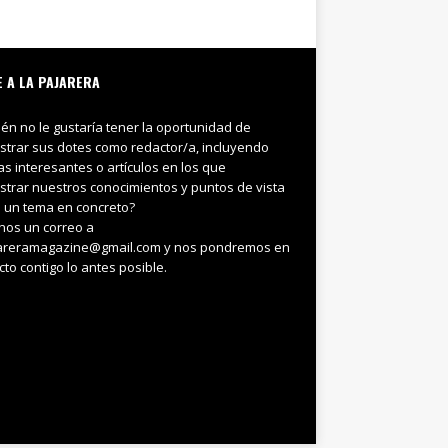
E A LA PAJARERA
ién no le gustaría tener la oportunidad de
trar sus dotes como redactor/a, incluyendo
ias interesantes o artículos en los que
trar nuestros conocimientos y puntos de vista
 un tema en concreto?
nos un correo a
areramagazine@gmail.com y nos pondremos en
cto contigo lo antes posible.