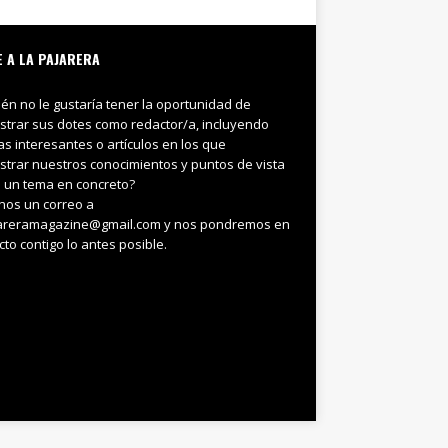
E A LA PAJARERA
ién no le gustaría tener la oportunidad de
trar sus dotes como redactor/a, incluyendo
ias interesantes o artículos en los que
trar nuestros conocimientos y puntos de vista
 un tema en concreto?
nos un correo a
areramagazine@gmail.com y nos pondremos en
cto contigo lo antes posible.