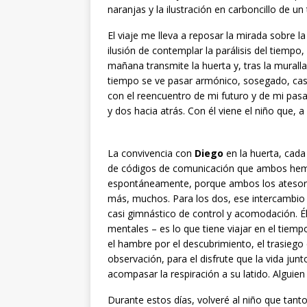
naranjas y la ilustración en carboncillo de un
El viaje me lleva a reposar la mirada sobre la 
ilusión de contemplar la parálisis del tiempo
mañana transmite la huerta y, tras la murall
tiempo se ve pasar armónico, sosegado, casi
con el reencuentro de mi futuro y de mi pas
y dos hacia atrás. Con él viene el niño que, 
La convivencia con
Diego
en la huerta, cada 
de códigos de comunicación que ambos hem
espontáneamente, porque ambos los atesoram
más, muchos. Para los dos, ese intercambio 
casi gimnástico de control y acomodación. Él, a
mentales – es lo que tiene viajar en el tiemp
el hambre por el descubrimiento, el trasiego c
observación, para el disfrute que la vida ju
acompasar la respiración a su latido. Alguien
Durante estos días, volveré al niño que ta