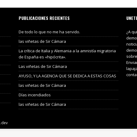
PUBLICACIONES RECIENTES
UNET
De todo lo que no me ha servido.
¿A qu
demos
las viñetas de Sir Cámara
notic
demos
La crítica de Italia y Alemania a la amnistía migratoria
sobre
de España es «hipócrita».
Envia
Las viñetas de Sir Cámara
lapaj
conta
AYUSO, Y LA AGENCIA QUE SE DEDICA A ESTAS COSAS
las viñetas de Sir Cámara
Días incendiados
las viñetas de Sir Cámara
z.dev