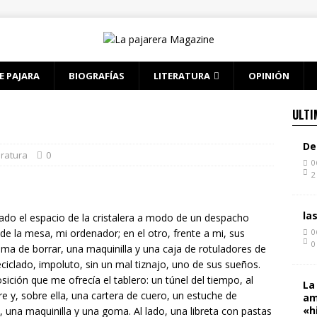
E PAJARA
BIOGRAFÍAS
LITERATURA
OPINIÓN
ULTI
De
eratura
0
0
2
la
zado el espacio de la cristalera a modo de un despacho
 de la mesa, mi ordenador; en el otro, frente a mi, sus
0
0
a de borrar, una maquinilla y una caja de rotuladores de
eciclado, impoluto, sin un mal tiznajo, uno de sus sueños.
ción que me ofrecía el tablero: un túnel del tiempo, al
La
e y, sobre ella, una cartera de cuero, un estuche de
am
«h
z, una maquinilla y una goma. Al lado, una libreta con pastas