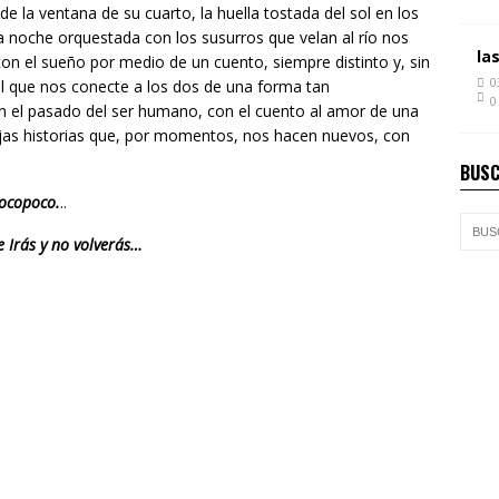
de la ventana de su cuarto, la huella tostada del sol en los
la noche orquestada con los susurros que velan al río nos
la
n el sueño por medio de un cuento, siempre distinto y, sin
0
l que nos conecte a los dos de una forma tan
0
 el pasado del ser humano, con el cuento al amor de una
iejas historias que, por momentos, nos hacen nuevos, con
BUSC
Tocopoco.
..
e Irás y no volverás…