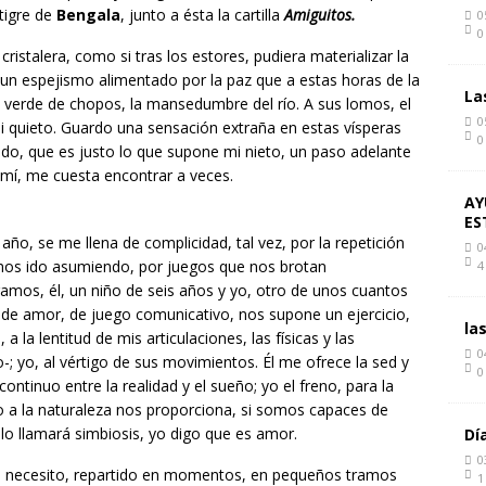
 tigre de
Bengala
, junto a ésta la cartilla
Amiguitos.
0
0
cristalera, como si tras los estores, pudiera materializar la
, un espejismo alimentado por la paz que a estas horas de la
La
a verde de chopos, la mansedumbre del río. A sus lomos, el
0
 quieto. Guardo una sensación extraña en estas vísperas
0
ado, que es justo lo que supone mi nieto, un paso adelante
a mí, me cuesta encontrar a veces.
AY
ES
año, se me llena de complicidad, tal vez, por la repetición
0
os ido asumiendo, por juegos que nos brotan
4
os, él, un niño de seis años y yo, otro de unos cuantos
de amor, de juego comunicativo, nos supone un ejercicio,
la
 la lentitud de mis articulaciones, las físicas y las
0
o-; yo, al vértigo de sus movimientos. Él me ofrece la sed y
0
ontinuo entre la realidad y el sueño; yo el freno, para la
nto a la naturaleza nos proporciona, si somos capaces de
 lo llamará simbiosis, yo digo que es amor.
Dí
0
nto necesito, repartido en momentos, en pequeños tramos
1