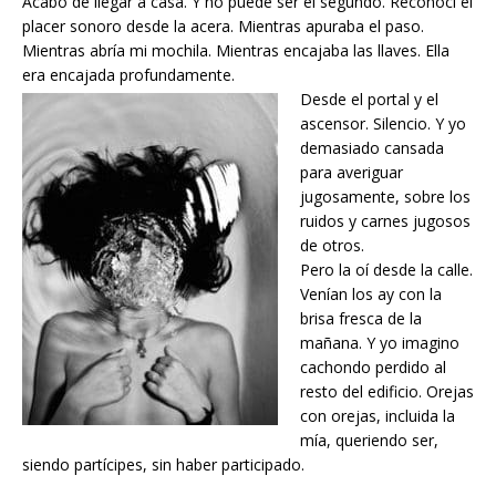
Acabo de llegar a casa. Y no puede ser el segundo. Reconocí el
placer sonoro desde la acera. Mientras apuraba el paso.
Mientras abría mi mochila. Mientras encajaba las llaves. Ella
era enca
jada profundamente.
Desde el portal y el
ascensor. Silencio. Y yo
demasiado cansada
para averiguar
jugosamente, sobre los
ruidos y carnes jugosos
de otros.
Pero la oí desde la calle.
Venían los ay con la
brisa fresca de la
mañana. Y yo imagino
cachondo perdido al
resto del edificio. Orejas
con orejas, incluida la
mía, queriendo ser,
siendo partícipes, sin haber participado.