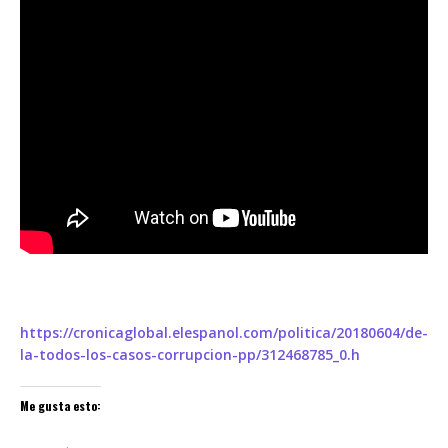
https://cronicaglobal.elespanol.com/politica/20180604/de-
la-todos-los-casos-corrupcion-pp/312468785_0.h
Me gusta esto: