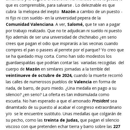
que es comprensible, para salvarse . Lo deleznable es que
cubra la melopea del inepto
Mazón
a cambio de un puesto -
ni fijo ni con sueldo- en la universidad pepera de la
Comunidad Valenciana
. A ver,
Salomé,
que te van a pagar
por trabajo realizado. Que no te adjudican ni sueldo ni puesto
fijo además de ser una universidad de chichinabo ¿en serio
crees que pagan el odio que inspirarás a las vecinas cuando
compres el pan o pasees al perrete por el parque? Yo creo que
se ha quedado muy corta. Como han sido modestos los
guardaespaldas que podrían contar las variadas recogidas del
cuerpo de
Mazón
en similares jornadas a la terrible del
veintinueve de octubre de 2024,
cuando la muerte recorrió
las calles de numerosos pueblos de
Valencia
en forma de
riada, de barro, de puro miedo. ¿Una medalla en pago a su
silencio? ¿en serio? La oferta es tan indisimulada como
escueta. No han esperado a que el amonado
President
sea
dinamitado de su puesto al acabar el congreso extraordinario
y/o se le encuentre sustituto. Unas medallas que colgarán de
su pecho, como las
treinta de Judas,
que pagan el silencio
viscoso con que pretenden echar tierra y barro sobre las
227