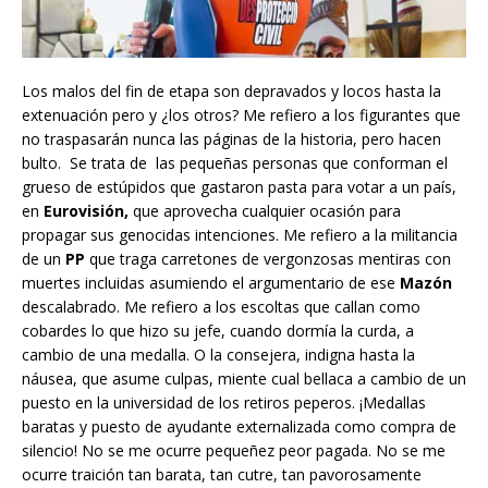
Los malos del fin de etapa son depravados y locos hasta la
extenuación pero y ¿los otros? Me refiero a los figurantes que
no traspasarán nunca las páginas de la historia, pero hacen
bulto. Se trata de las pequeñas personas que conforman el
grueso de estúpidos que gastaron pasta para votar a un país,
en
Eurovisión,
que aprovecha cualquier ocasión para
propagar sus genocidas intenciones. Me refiero a la militancia
de un
PP
que traga carretones de vergonzosas mentiras con
muertes incluidas asumiendo el argumentario de ese
Mazón
descalabrado. Me refiero a los escoltas que callan como
cobardes lo que hizo su jefe, cuando dormía la curda, a
cambio de una medalla. O la consejera, indigna hasta la
náusea, que asume culpas, miente cual bellaca a cambio de un
puesto en la universidad de los retiros peperos. ¡Medallas
baratas y puesto de ayudante externalizada como compra de
silencio! No se me ocurre pequeñez peor pagada. No se me
ocurre traición tan barata, tan cutre, tan pavorosamente