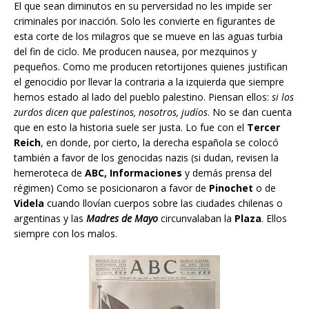
El que sean diminutos en su perversidad no les impide ser
criminales por inacción. Solo les convierte en figurantes de
esta corte de los milagros que se mueve en las aguas turbia
del fin de ciclo. Me producen nausea, por mezquinos y
pequeños. Como me producen retortijones quienes justifican
el genocidio por llevar la contraria a la izquierda que siempre
hemos estado al lado del pueblo palestino. Piensan ellos:
si los
zurdos dicen que palestinos, nosotros, judíos
. No se dan cuenta
que en esto la historia suele ser justa. Lo fue con el
Tercer
Reich
, en donde, por cierto, la derecha española se colocó
también a favor de los genocidas nazis (si dudan, revisen la
hemeroteca de
ABC, Informaciones
y demás prensa del
régimen) Como se posicionaron a favor de
Pinochet
o de
Videla
cuando llovían cuerpos sobre las ciudades chilenas o
argentinas y las
Madres de Mayo
circunvalaban la
Plaza
. Ellos
siempre con los malos.