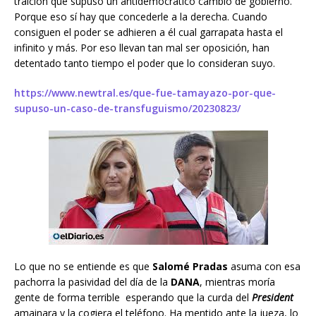
traición que supuso un antidemocrático cambio de gobierno.
Porque eso sí hay que concederle a la derecha. Cuando
consiguen el poder se adhieren a él cual garrapata hasta el
infinito y más. Por eso llevan tan mal ser oposición, han
detentado tanto tiempo el poder que lo consideran suyo.
https://www.newtral.es/que-fue-tamayazo-por-que-
supuso-un-caso-de-transfuguismo/20230823/
Lo que no se entiende es que
Salomé Pradas
asuma con esa
pachorra la pasividad del día de la
DANA
, mientras moría
gente de forma terrible esperando que la curda del
President
amainara y la cogiera el teléfono. Ha mentido ante la jueza, lo