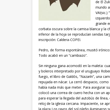
de El Zul
mundo al
VA!(sic.)
izquierd
grande en
corbata oscura sobre la camisa blanca y la 
inferior de la hoja se reproducían sendas tar
inscripción: Caldera-COPEI.
Pedro, de forma espontánea, musitó irónico: 
Todo acabó en un “cambiazo”.
Sin ninguna gana acomodó en la maleta: cuat
y boleros interpretado por el uruguayo Rob
fuego, el libro de Galdós, “Nazarín”, una ca
repujada en nácar. La cerró despacio, como 
había nada más que meter. Para asegurar su ci
colocó una correa de cuero hecha con un ap
para esperar la llegada del autobús de línea
reloj de la iglesia cercana. Impaciente, se a
la plaza Los rayos del sol isleño iluminaron 