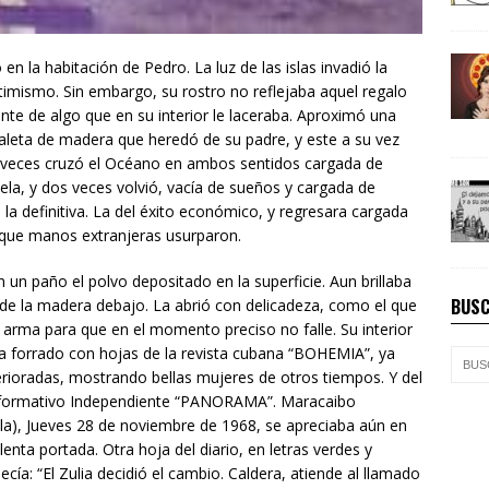
 en la habitación de Pedro. La luz de las islas invadió la
ptimismo. Sin embargo, su rostro no reflejaba aquel regalo
ente de algo que en su interior le laceraba. Aproximó una
 maleta de madera que heredó de su padre, y este a su vez
os veces cruzó el Océano en ambos sentidos cargada de
a, y dos veces volvió, vacía de sueños y cargada de
a la definitiva. La del éxito económico, y regresara cargada
a, que manos extranjeras usurparon.
 un paño el polvo depositado en la superficie. Aun brillaba
BUSC
z de la madera debajo. La abrió con delicadeza, como el que
 arma para que en el momento preciso no falle. Su interior
ba forrado con hojas de la revista cubana “BOHEMIA”, ya
rioradas, mostrando bellas mujeres de otros tiempos. Y del
nformativo Independiente “PANORAMA”. Maracaibo
la), Jueves 28 de noviembre de 1968, se apreciaba aún en
lenta portada. Otra hoja del diario, en letras verdes y
ecía: “El Zulia decidió el cambio. Caldera, atiende al llamado