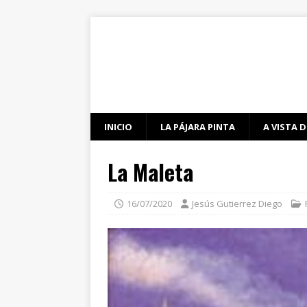
INICIO
LA PÁJARA PINTA
A VISTA D
La Maleta
16/07/2020
Jesús Gutierrez Diego