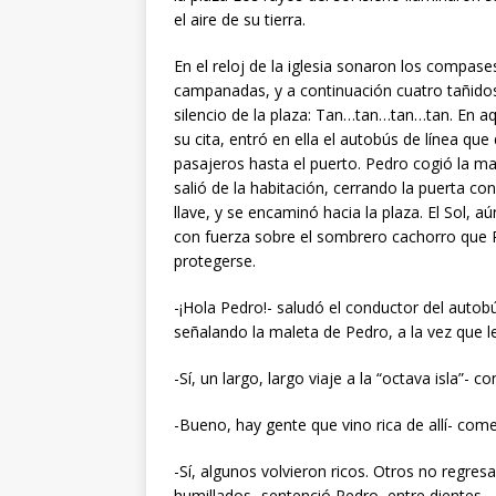
el aire de su tierra.
En el reloj de la iglesia sonaron los compase
campanadas, y a continuación cuatro tañido
silencio de la plaza: Tan…tan…tan…tan. En a
su cita, entró en ella el autobús de línea que 
pasajeros hasta el puerto. Pedro cogió la m
salió de la habitación, cerrando la puerta co
llave, y se encaminó hacia la plaza. El Sol, 
con fuerza sobre el sombrero cachorro que 
protegerse.
-¡Hola Pedro!- saludó el conductor del autob
señalando la maleta de Pedro, a la vez que l
-Sí, un largo, largo viaje a la “octava isla”- 
-Bueno, hay gente que vino rica de allí- com
-Sí, algunos volvieron ricos. Otros no regre
humillados- sentenció Pedro, entre dientes.