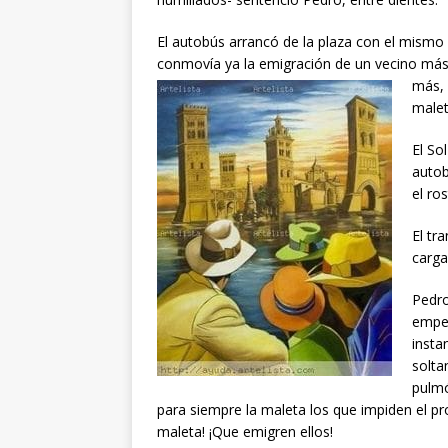
El autobús arrancó de la plaza con el mismo s
conmovía ya la emigración de un vecino más. 
más, 
malet
El So
autob
el ro
El tr
carga
Pedro
empeq
insta
solta
pulmó
para siempre la maleta los que impiden el pr
maleta! ¡Que emigren ellos!