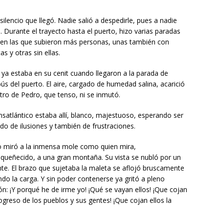
ilencio que llegó. Nadie salió a despedirle, pues a nadie
Durante el trayecto hasta el puerto, hizo varias paradas
en las que subieron más
personas, unas también con
as y otras sin ellas.
l ya estaba en su cenit cuando llegaron a la parada de
ús del puerto. El aire, cargado de humedad salina, acarició
stro de Pedro, que tenso, ni se inmutó.
ansatlántico estaba allí, blanco, majestuoso, esperando ser
do de ilusiones y también de frustraciones.
 miró a la inmensa mole como quien mira,
ueñecido, a una gran montaña. Su vista se nubló por un
nte. El brazo que sujetaba la maleta se aflojó bruscamente
ndo la carga. Y sin poder contenerse ya gritó a pleno
n: ¡Y porqué he de irme yo! ¡Qué se vayan ellos! ¡Que cojan
ogreso de los pueblos y sus gentes! ¡Que cojan ellos la