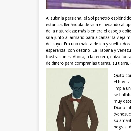
Al subir la persiana, el Sol penetró espléndido
estancia, llenándola de vida e invitando al o
de la naturaleza; más bien era el espejo doli
silla junto al armario para alcanzar la vieja
del suyo. Era una maleta de ida y vuelta: d
esperanza, con destino La Habana y Venezuel
frustraciones. Ahora, a la tercera, quizá fuer
de dinero para comprar las tierras, su tierr
Quitó con
el barni
limpia un
se halla
muy dete
Diario I
(Venezue
su amaril
negras, d