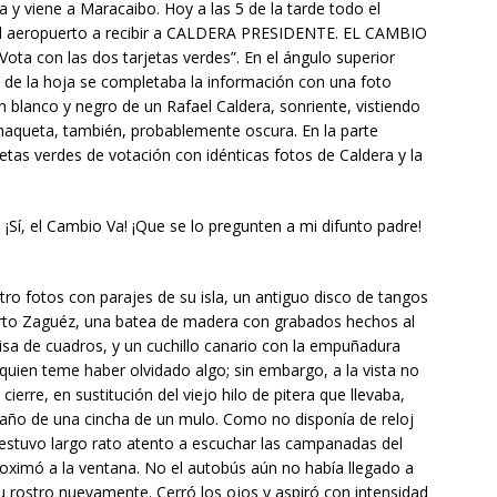
ia y viene a Maracaibo. Hoy a las 5 de la tarde todo el
 aeropuerto a recibir a CALDERA PRESIDENTE. EL CAMBIO
 “Vota con las dos tarjetas verdes”. En el ángulo superior
o de la hoja se completaba la información con una foto
 blanco y negro de un Rafael Caldera, sonriente, vistiendo
chaqueta, también, probablemente oscura. En la parte
jetas verdes de votación con idénticas fotos de Caldera y la
¡Sí, el Cambio Va! ¡Que se lo pregunten a mi difunto padre!
ro fotos con parajes de su isla, un antiguo disco de tangos
erto Zaguéz, una batea de madera con grabados hechos al
misa de cuadros, y un cuchillo canario con la empuñadura
quien teme haber olvidado algo; sin embargo, a la vista no
erre, en sustitución del viejo hilo de pitera que llevaba,
año de una cincha de un mulo. Como no disponía de reloj
, estuvo largo rato atento a escuchar las campanadas del
proximó a la ventana. No el autobús aún no había llegado a
su rostro nuevamente. Cerró los ojos y aspiró con intensidad