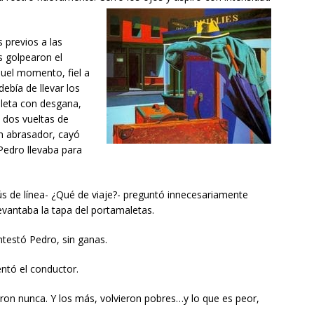
s previos a las
s golpearon el
quel momento, fiel a
debía de llevar los
aleta con desgana,
n dos vueltas de
aún abrasador, cayó
Pedro llevaba para
ús de línea- ¿Qué de viaje?- preguntó innecesariamente
evantaba la tapa del portamaletas.
contestó Pedro, sin ganas.
entó el conductor.
saron nunca. Y los más, volvieron pobres…y lo que es peor,