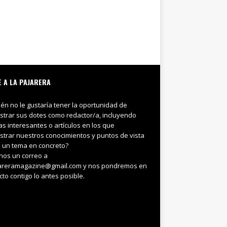
E A LA PAJARERA
ién no le gustaría tener la oportunidad de
trar sus dotes como redactor/a, incluyendo
ias interesantes o artículos en los que
trar nuestros conocimientos y puntos de vista
 un tema en concreto?
nos un correo a
areramagazine@gmail.com y nos pondremos en
cto contigo lo antes posible.