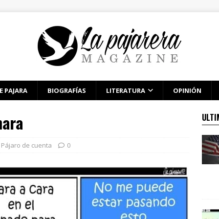
E PAJARA
BIOGRAFÍAS
LITERATURA
OPINIÓN
mara
ULTI
Pájaro de cuenta
0