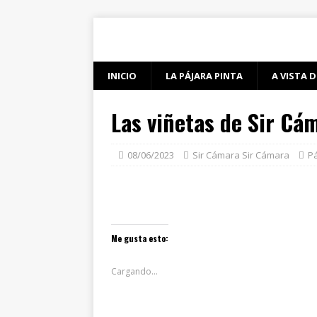
INICIO
LA PÁJARA PINTA
A VISTA D
Las viñetas de Sir Cá
08/06/2023
Sir Cámara Sir Cámara
Pá
Me gusta esto:
Cargando...