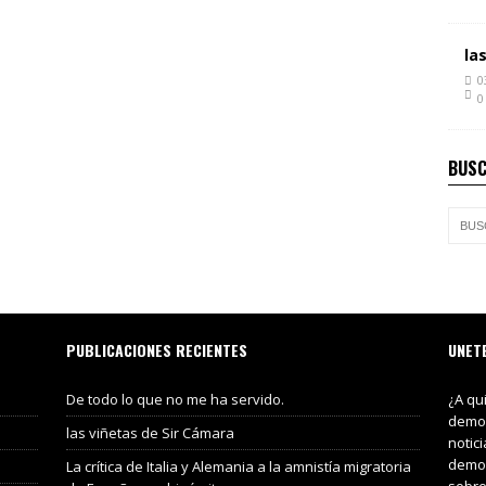
la
0
0
BUSC
PUBLICACIONES RECIENTES
UNET
De todo lo que no me ha servido.
¿A qu
demos
las viñetas de Sir Cámara
notic
demos
La crítica de Italia y Alemania a la amnistía migratoria