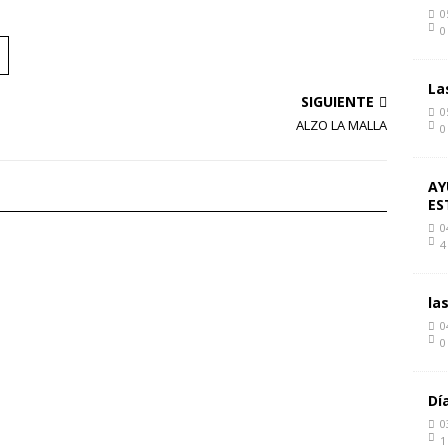
0
0
La
SIGUIENTE
0
ALZO LA MALLA
0
AY
ES
0
4
la
0
0
Dí
0
1