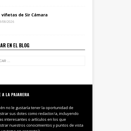
s viñetas de Sir Cámara
3/08/2026
AR EN EL BLOG
E A LA PAJARERA
ién no le gustaría tener la oportunidad de
trar sus dotes como redactor/a, incluyendo
ias interesantes o artículos en los que
trar nuestros conocimientos y puntos de vista