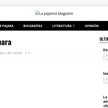
E PAJARA
BIOGRAFÍAS
LITERATURA
OPINIÓN
mara
ULTI
De
jaro de cuenta
0
0
2
la
0
0
La
am
«h