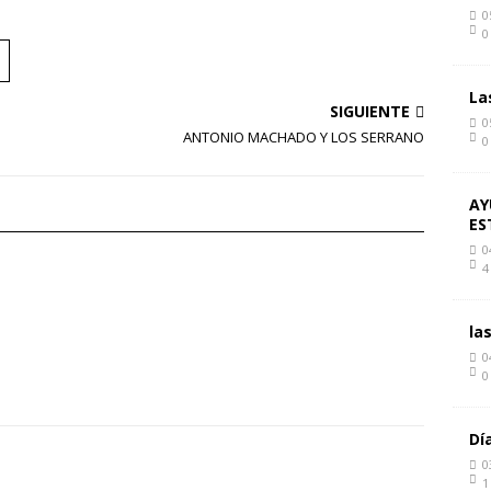
0
0
La
SIGUIENTE
0
ANTONIO MACHADO Y LOS SERRANO
0
AY
ES
0
4
la
0
0
Dí
0
1