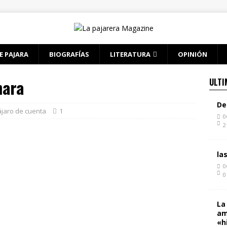
E PAJARA
BIOGRAFÍAS
LITERATURA
OPINIÓN
mara
ULTI
De
jaro de cuenta
1
0
2
la
0
0
La
am
«h