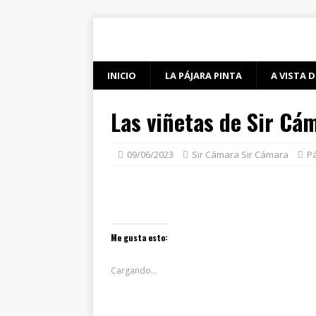
INICIO
LA PÁJARA PINTA
A VISTA D
Las viñetas de Sir Cá
09/06/2023
Sir Cámara Sir Cámara
Pá
Me gusta esto:
Cargando...