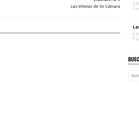
0
Las Viñetas de Sir Cámara
0
La
0
0
BUSC