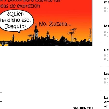
ma
0
1
la
0
0
De
0
2
la
0
0
La
am
«h
SIGUIENTE