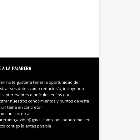
E A LA PAJARERA
ién no le gustaría tener la oportunidad de
trar sus dotes como redactor/a, incluyendo
ias interesantes o artículos en los que
trar nuestros conocimientos y puntos de vista
 un tema en concreto?
nos un correo a
areramagazine@gmail.com y nos pondremos en
cto contigo lo antes posible.