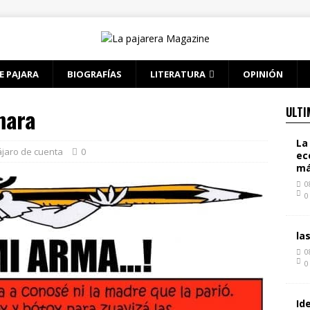
E PAJARA
BIOGRAFÍAS
LITERATURA
OPINIÓN
mara
ULTI
La
jaro de cuenta
0
ec
má
0
0
la
0
0
Id