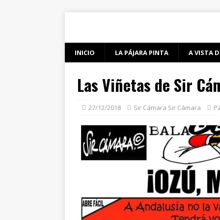
INICIO
LA PÁJARA PINTA
A VISTA D
Las Viñetas de Sir Cá
27/12/2018
Sir Cámara Sir Cámara
Pá