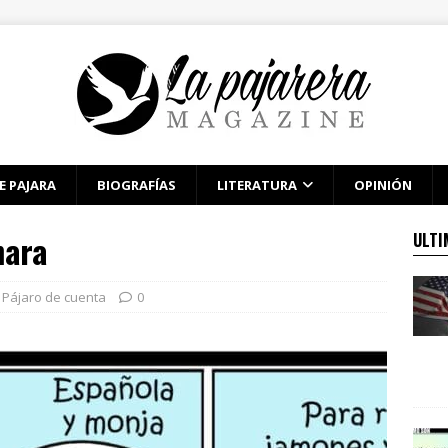
E PAJARA
BIOGRAFÍAS
LITERATURA
OPINIÓN
mara
ULTI
Pájaro de cuenta
0