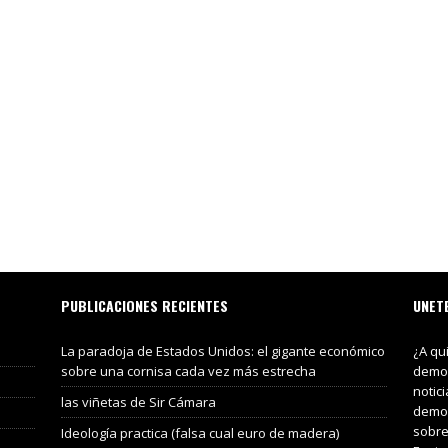
PUBLICACIONES RECIENTES
UNET
La paradoja de Estados Unidos: el gigante económico
¿A qu
sobre una cornisa cada vez más estrecha
demos
notic
las viñetas de Sir Cámara
demos
sobre
Ideología practica (falsa cual euro de madera)