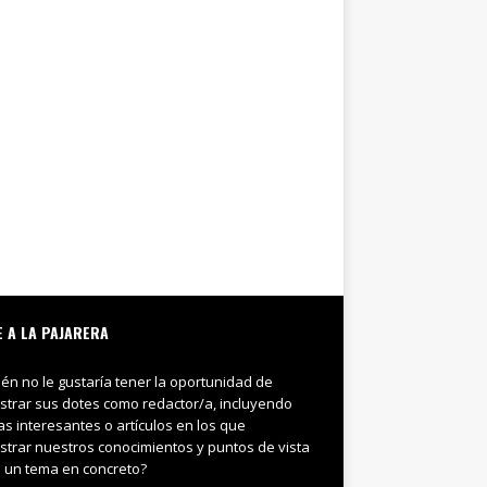
E A LA PAJARERA
ién no le gustaría tener la oportunidad de
trar sus dotes como redactor/a, incluyendo
ias interesantes o artículos en los que
trar nuestros conocimientos y puntos de vista
 un tema en concreto?