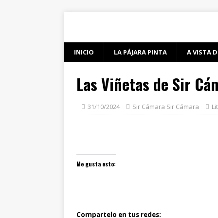
INICIO
LA PÁJARA PINTA
A VISTA D
Las Viñetas de Sir Cá
31/10/2024
Sir Cámara Sir Cámara
Li
Me gusta esto:
Compartelo en tus redes: