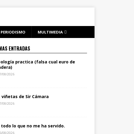
PERIODISMO
MULTIMEDIA
MAS ENTRADAS
eología practica (falsa cual euro de
dera)
7/08/2026
s viñetas de Sir Cámara
7/08/2026
 todo lo que no me ha servido.
6/08/2026