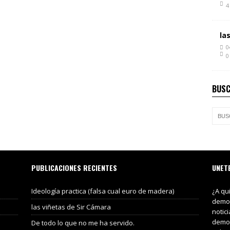
4
la
0
0
BUSC
PUBLICACIONES RECIENTES
UNET
Ideología practica (falsa cual euro de madera)
¿A qu
demos
las viñetas de Sir Cámara
notic
demos
De todo lo que no me ha servido.