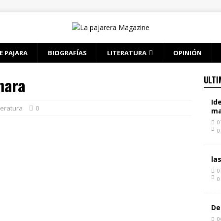
E PAJARA
BIOGRAFÍAS
LITERATURA
OPINIÓN
mara
ULTI
Id
teratura
0
ma
0
0
la
0
0
De
0