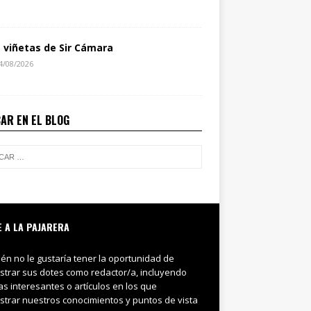
s viñetas de Sir Cámara
4/08/2026
AR EN EL BLOG
E A LA PAJARERA
ién no le gustaría tener la oportunidad de
trar sus dotes como redactor/a, incluyendo
ias interesantes o artículos en los que
trar nuestros conocimientos y puntos de vista