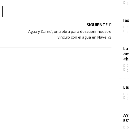
2
la
SIGUIENTE
0
‘Agua y Carne’, una obra para descubrir nuestro
0
vínculo con el agua en Nave 73
La
am
«h
0
0
La
0
0
AY
ES
0