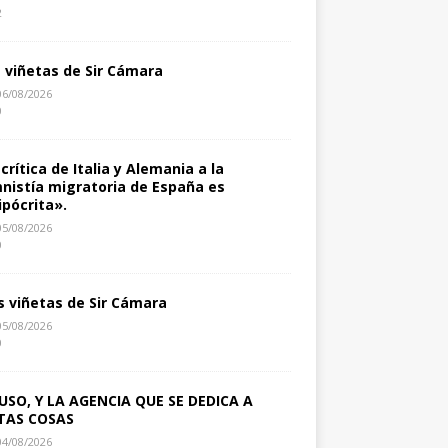
2
s viñetas de Sir Cámara
06/08/2026
0
 crítica de Italia y Alemania a la
nistía migratoria de España es
ipócrita».
05/08/2026
0
s viñetas de Sir Cámara
05/08/2026
0
USO, Y LA AGENCIA QUE SE DEDICA A
TAS COSAS
04/08/2026