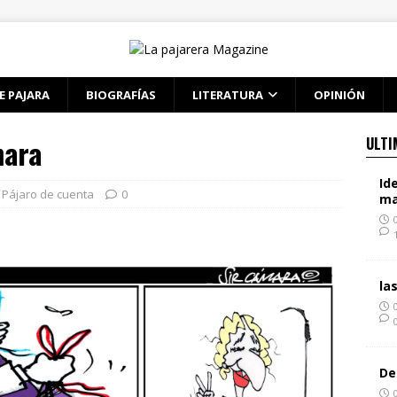
E PAJARA
BIOGRAFÍAS
LITERATURA
OPINIÓN
mara
ULTI
Id
Pájaro de cuenta
0
ma
la
De