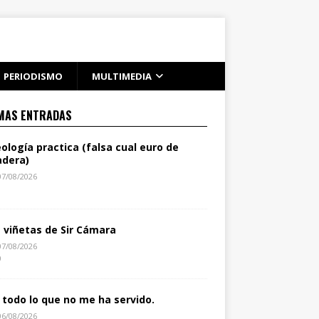
PERIODISMO
MULTIMEDIA
MAS ENTRADAS
eología practica (falsa cual euro de
dera)
07/08/2026
1
s viñetas de Sir Cámara
07/08/2026
0
 todo lo que no me ha servido.
06/08/2026