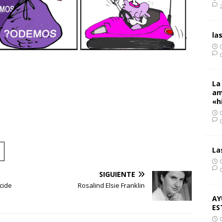
la
La
am
«h
La
SIGUIENTE
cide
Rosalind Elsie Franklin
AY
ES