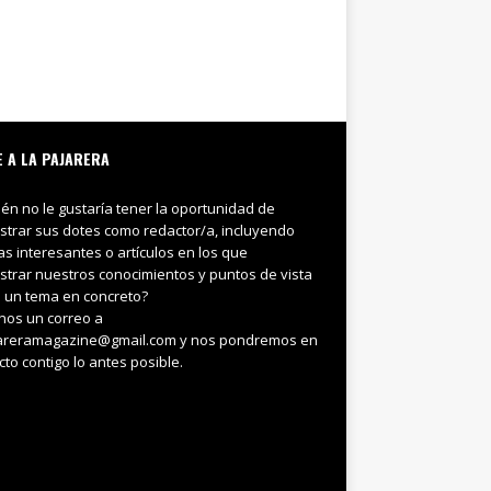
E A LA PAJARERA
ién no le gustaría tener la oportunidad de
trar sus dotes como redactor/a, incluyendo
ias interesantes o artículos en los que
trar nuestros conocimientos y puntos de vista
 un tema en concreto?
nos un correo a
areramagazine@gmail.com y nos pondremos en
cto contigo lo antes posible.