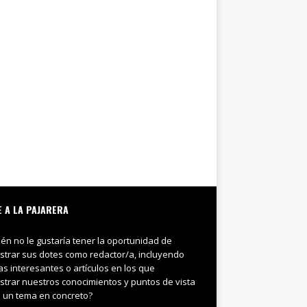
E A LA PAJARERA
ién no le gustaría tener la oportunidad de
trar sus dotes como redactor/a, incluyendo
ias interesantes o artículos en los que
trar nuestros conocimientos y puntos de vista
 un tema en concreto?