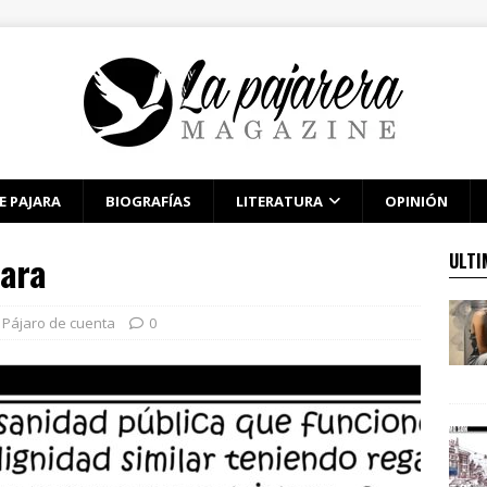
E PAJARA
BIOGRAFÍAS
LITERATURA
OPINIÓN
mara
ULTI
Pájaro de cuenta
0