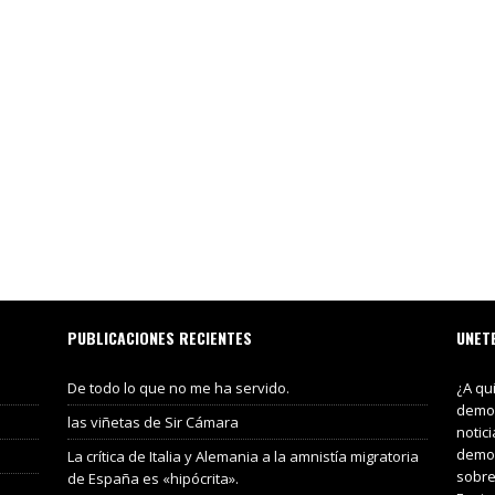
PUBLICACIONES RECIENTES
UNET
De todo lo que no me ha servido.
¿A qu
demos
las viñetas de Sir Cámara
notic
demos
La crítica de Italia y Alemania a la amnistía migratoria
sobre
de España es «hipócrita».