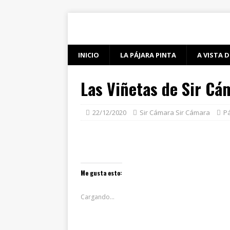
INICIO
LA PÁJARA PINTA
A VISTA D
Las Viñetas de Sir Cá
22/12/2020
Sir Cámara Sir Cámara
Pá
Me gusta esto:
Cargando...