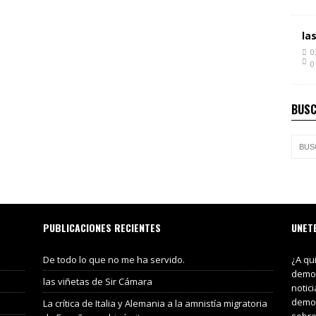
la
0
0
BUSC
PUBLICACIONES RECIENTES
UNET
De todo lo que no me ha servido.
¿A qu
demos
las viñetas de Sir Cámara
notic
demos
La crítica de Italia y Alemania a la amnistía migratoria