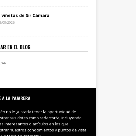
s viñetas de Sir Cámara
3/08/2026
AR EN EL BLOG
E A LA PAJARERA
ién no le gustaría tener la oportunidad de
trar sus dotes como redactor/a, incluyendo
ias interesantes o artículos en los que
trar nuestros conocimientos y puntos de vista