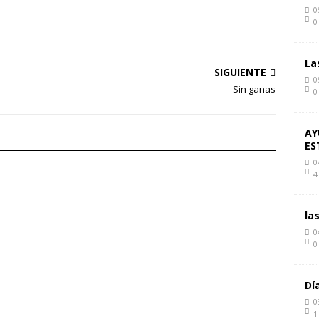
0
0
La
SIGUIENTE
0
Sin ganas
0
AY
ES
0
4
la
0
0
Dí
0
1