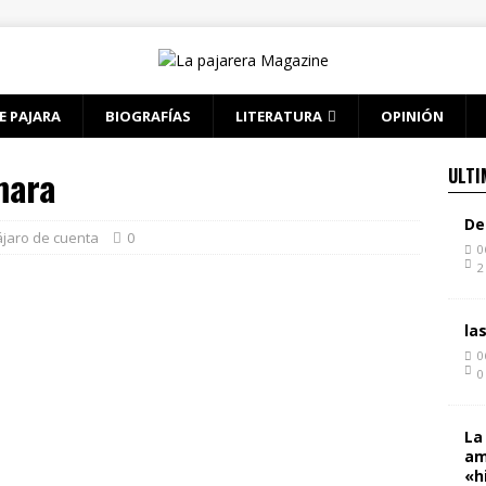
E PAJARA
BIOGRAFÍAS
LITERATURA
OPINIÓN
mara
ULTI
De
jaro de cuenta
0
0
2
la
0
0
La
am
«h