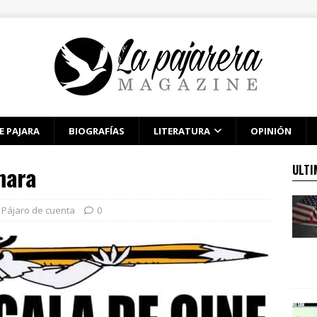
E PAJARA
BIOGRAFÍAS
LITERATURA
OPINIÓN
mara
ULTI
Pájaro de cuenta
0