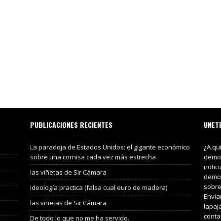
PUBLICACIONES RECIENTES
UNET
La paradoja de Estados Unidos: el gigante económico
¿A qu
sobre una cornisa cada vez más estrecha
demos
notic
las viñetas de Sir Cámara
demos
sobre
Ideología practica (falsa cual euro de madera)
Envia
las viñetas de Sir Cámara
lapaj
conta
De todo lo que no me ha servido.