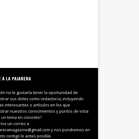
E A LA PAJARERA
ién no le gustaría tener la oportunidad de
trar sus dotes como redactor/a, incluyendo
ias interesantes o artículos en los que
trar nuestros conocimientos y puntos de vista
 un tema en concreto?
nos un correo a
areramagazine@gmail.com y nos pondremos en
cto contigo lo antes posible.