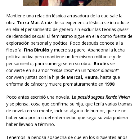
Mantiene una relación lésbica arrasadora de la que sale la
obra
Terra Mai.
A raíz de su experiencia lésbica se introduce
en ella el pensamiento de género sin excluir las teorías
queer
de identidad sexual. El feminismo sigue en ella como fuente de
exploración personal y poética. Poco después conoce a la
filosofa
Fina Birulés
y muere su padre. Abandona la lucha
política activa pero mantiene un feminismo militante y de
pensamiento, para sumergirse en su obra.
Birulés
se
convierte en su amor “
sense casa
” en un “
amor diamant
”
conviven juntas con la hija de
Mercal, Heura
, hasta que
enferma de cáncer y muere prematuramente en
1998
.
Poco antes escribió una novela,
La passió segons Renée Vivien
y se piensa, cosa que confirma su hija, que tenía varias tramas
de novela en su mente, incluso alguna de humor, que de no
haber sido por la cruel enfermedad que segó su vida pudiera
haber llevado a término.
Tenemos la penosa sospecha de que en los siguientes años