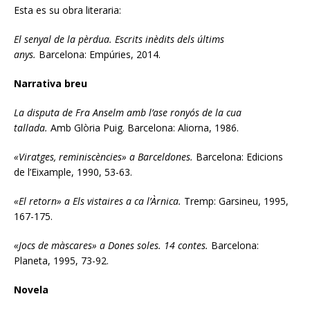
Esta es su obra literaria:
El senyal de la pèrdua. Escrits inèdits dels últims
anys.
Barcelona: Empúries, 2014.
Narrativa breu
La disputa de Fra Anselm amb l’ase ronyós de la cua
tallada.
Amb Glòria Puig. Barcelona: Aliorna, 1986.
«Viratges, reminiscències» a Barceldones.
Barcelona: Edicions
de l’Eixample, 1990, 53­-63.
«El retorn» a Els vistaires a ca l’Àrnica.
Tremp: Garsineu, 1995,
167-175.
«Jocs de màscares» a Dones soles. 14 contes.
Barcelona:
Planeta, 1995, 73-92.
Novela