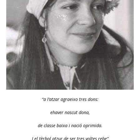
“
a l’atzar agraeixo tres dons:
e
haver nascut dona,
de classe baixa i nació oprimida.
I el tèrbol atzur de ser tres voltes rebe”