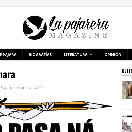
E PAJARA
BIOGRAFÍAS
LITERATURA
OPINIÓN
mara
ULTI
Pájaro de cuenta
0