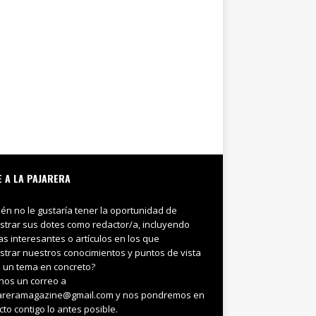
E A LA PAJARERA
ién no le gustaría tener la oportunidad de
trar sus dotes como redactor/a, incluyendo
ias interesantes o artículos en los que
trar nuestros conocimientos y puntos de vista
 un tema en concreto?
nos un correo a
areramagazine@gmail.com y nos pondremos en
cto contigo lo antes posible.