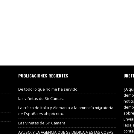
PUBLICACIONES RECIENTES
UNET
De todo lo que no me ha servido.
¿A qu
demos
las viñetas de Sir Cámara
notic
demos
La crítica de Italia y Alemania a la amnistía migratoria
sobre
de España es «hipócrita».
Envia
Las viñetas de Sir Cámara
lapaj
conta
AYUSO, Y LA AGENCIA QUE SE DEDICA A ESTAS COSAS