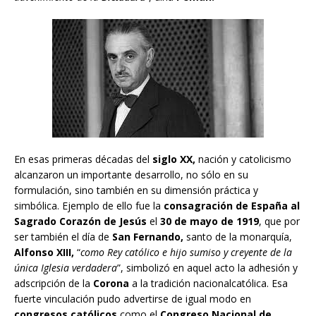
En esas primeras décadas del
siglo XX,
nación y catolicismo
alcanzaron un importante desarrollo, no sólo en su
formulación, sino también en su dimensión práctica y
simbólica. Ejemplo de ello fue la
consagración de España al
Sagrado Corazón de Jesús
el
30 de mayo de 1919
, que por
ser también el día de
San Fernando,
santo de la monarquía,
Alfonso XIII,
“
como Rey católico e hijo sumiso y creyente de la
única Iglesia verdadera
”, simbolizó en aquel acto la adhesión y
adscripción de la
Corona
a la tradición nacionalcatólica. Esa
fuerte vinculación pudo advertirse de igual modo en
congresos católicos
como el
Congreso Nacional de