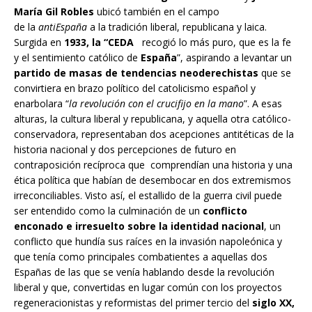
María Gil Robles
ubicó también en el campo
de la
antiEspaña
a la tradición liberal, republicana y laica.
Surgida en
1933, la “CEDA
recogió lo más puro, que es la fe
y el sentimiento católico de
España
”, aspirando a levantar un
partido de masas de tendencias neoderechistas
que se
convirtiera en brazo político del catolicismo español y
enarbolara “
la revolución con el crucifijo en la mano
”. A esas
alturas, la cultura liberal y republicana, y aquella otra católico-
conservadora, representaban dos acepciones antitéticas de la
historia nacional y dos percepciones de futuro en
contraposición recíproca que comprendían una historia y una
ética política que habían de desembocar en dos extremismos
irreconciliables. Visto así, el estallido de la guerra civil puede
ser entendido como la culminación de un
conflicto
enconado e irresuelto sobre la identidad nacional
, un
conflicto que hundía sus raíces en la invasión napoleónica y
que tenía como principales combatientes a aquellas dos
Españas de las que se venía hablando desde la revolución
liberal y que, convertidas en lugar común con los proyectos
regeneracionistas y reformistas del primer tercio del
siglo XX,