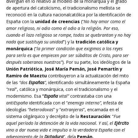
divergían en lo relativo al modelo de la monarquía y el grado
de apertura del catolicismo, el tradicionalismo mellista se
reconoció en la cultura nacionalcatólica por la identificación de
España con la
unidad de creencias
(“
No hay amor como el
amor religioso, ni odio como el odio a la religión. Por eso,
cuando el lazo religioso se rompe, todos se quebrantan y no hay
nada que sustituya su unidad
”) y la
tradición católica y
monárquica
(“
la primer condición que exigimos a los reyes
para serlo es que empiecen por ser súbditos de Cristo, para ser
después soberanos nuestros”
). Por su parte, los ideólogos de la
Unión Patriótica
,
José María Pemán, José Pemartín y
Ramiro de Maeztu
contribuyeron a la actualización del mito
de las
“dos
Españas
”,
identificando simultáneamente la España
“real
”, católica y monárquica, con el tradicionalismo y el
modernismo. Esa
“
España
vital”
contrastaba con una
antiEspaña
identificada con el “
enemigo interno”,
infesta de
ideologías
“heterodoxas
” y “
extranjeras
”, encarnada en el
sistema oligárquico y decrépito de la
Restauración
: “
Fue
aquel período la detención de la vida nacional. Y así, el
Ejército
vino a dar nueva vida e impulso a la verdadera España con el
advenimiento de la
Dictadura
”, diría
Pemán.