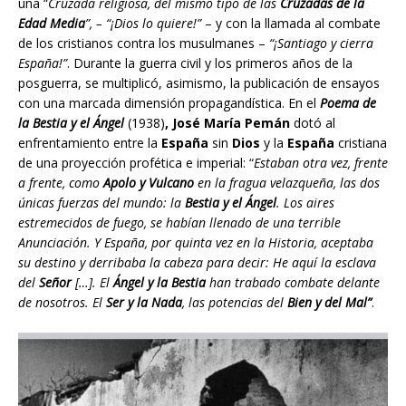
una “
Cruzada religiosa, del mismo tipo de las
Cruzadas de la
Edad Media
”, – “¡Dios lo quiere!”
– y con la llamada al combate
de los cristianos contra los musulmanes –
“¡Santiago y cierra
España!”
. Durante la guerra civil y los primeros años de la
posguerra, se multiplicó, asimismo, la publicación de ensayos
con una marcada dimensión propagandística. En el
Poema de
la Bestia y el Ángel
(1938)
, José María Pemán
dotó al
enfrentamiento entre la
España
sin
Dios
y la
España
cristiana
de una proyección profética e imperial: “
Estaban otra vez, frente
a frente, como
Apolo y Vulcano
en la fragua velazqueña, las dos
únicas fuerzas del mundo: la
Bestia y el Ángel
. Los aires
estremecidos de fuego, se habían llenado de una terrible
Anunciación. Y España, por quinta vez en la Historia, aceptaba
su destino y derribaba la cabeza para decir: He aquí la esclava
del
Señor
[…]. El
Ángel y la Bestia
han trabado combate delante
de nosotros. El
Ser y la Nada
, las potencias del
Bien y del Mal”
.