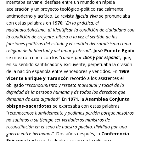
intentaba salvar el desfase entre un mundo en rápida
aceleración y un proyecto teológico-político radicalmente
antimoderno y acrítico. La revista
Iglesia Viva
se pronunciaba
con estas palabras en
1970
: “
En la práctica, el
nacionalcatolicismo, al identificar la condición de ciudadano con
la condición de creyente, altera a la vez el sentido de las
funciones políticas del estado y el sentido del catolicismo como
religión de la libertad y del amor fraterno
”.
José Puente Egido
se mostró crítico con los “
caídos por
Dios y por España
”
, que,
en su sentido santificador y excluyente, perpetuaba la división
de la nación española entre vencedores y vencidos. En
1969
Vicente Enrique y Tarancón
recordó a los asistentes el
obligado “
reconocimiento y respeto individual y social de la
dignidad de la persona humana y de todos los derechos que
dimanan de esta dignidad”
. En
1971
, la
Asamblea Conjunta
obispos-sacerdotes
se expresaba con estas palabras:
“
reconocemos humildemente y pedimos perdón porque nosotros
no supimos a su tiempo ser verdaderos ministros de
reconciliación en el seno de nuestro pueblo, dividido por una
guerra entre hermanos
”. Dos años después, la
Conferencia
Episcopal
rechazó la ideologización de la religión y,