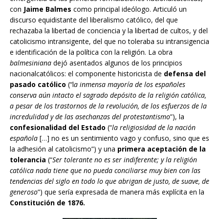
con
Jaime Balmes
como principal ideólogo. Articuló un
discurso equidistante del liberalismo católico, del que
rechazaba la libertad de conciencia y la libertad de cultos, y del
catolicismo intransigente, del que no toleraba su intransigencia
e identificación de la política con la religión. La obra
balmesiniana
dejó asentados algunos de los principios
nacionalcatólicos: el componente historicista de
defensa del
pasado católico
(“l
a inmensa mayoría de los españoles
conserva aún intacto el sagrado depósito de la religión católica,
a pesar de los trastornos de la revolución, de los esfuerzos de la
incredulidad y de las asechanzas del protestantismo
”), la
confesionalidad del Estado
(“
la religiosidad de la nación
española
[…] no es un sentimiento vago y confuso, sino que es
la adhesión al catolicismo”) y una
primera aceptación de la
tolerancia
(“
Ser tolerante no es ser indiferente; y la religión
católica nada tiene que no pueda conciliarse muy bien con las
tendencias del siglo en todo lo que abrigan de justo, de suave, de
generoso
”) que sería expresada de manera más explícita en la
Constitución de 1876.