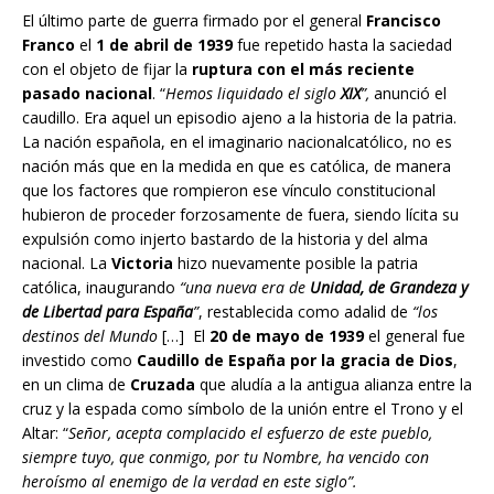
El último parte de guerra firmado por el general
Francisco
Franco
el
1 de abril de 1939
fue repetido hasta la saciedad
con el objeto de fijar la
ruptura con el más reciente
pasado nacional
. “
Hemos liquidado el siglo
XIX
”,
anunció el
caudillo. Era aquel un episodio ajeno a la historia de la patria.
La nación española, en el imaginario nacionalcatólico, no es
nación más que en la medida en que es católica, de manera
que los factores que rompieron ese vínculo constitucional
hubieron de proceder forzosamente de fuera, siendo lícita su
expulsión como injerto bastardo de la historia y del alma
nacional. La
Victoria
hizo nuevamente posible la patria
católica, inaugurando
“una nueva era de
Unidad, de Grandeza y
de Libertad para España
”
, restablecida como adalid de
“los
destinos del Mundo
[…] El
20 de mayo de 1939
el general fue
investido como
Caudillo de España por la gracia de Dios
,
en un clima de
Cruzada
que aludía a la antigua alianza entre la
cruz y la espada como símbolo de la unión entre el Trono y el
Altar: “
Señor, acepta complacido el esfuerzo de este pueblo,
siempre tuyo, que conmigo, por tu Nombre, ha vencido con
heroísmo al enemigo de la verdad en este siglo”.