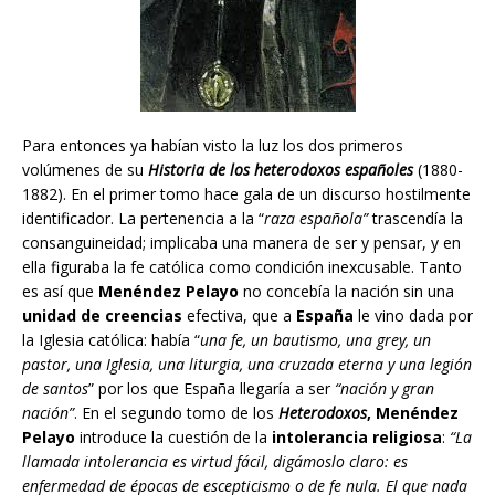
Para entonces ya habían visto la luz los dos primeros
volúmenes de su
Historia de los heterodoxos españoles
(1880-
1882). En el primer tomo hace gala de un discurso hostilmente
identificador. La pertenencia a la “
raza española”
trascendía la
consanguineidad; implicaba una manera de ser y pensar, y en
ella figuraba la fe católica como condición inexcusable. Tanto
es así que
Menéndez Pelayo
no concebía la nación sin una
unidad de creencias
efectiva, que a
España
le vino dada por
la Iglesia católica: había “
una fe, un bautismo, una grey, un
pastor, una Iglesia, una liturgia, una cruzada eterna y una legión
de santos
” por los que España llegaría a ser
“nación y gran
nación”
. En el segundo tomo de los
Heterodoxos
, Menéndez
Pelayo
introduce la cuestión de la
intolerancia religiosa
:
“La
llamada intolerancia es virtud fácil, digámoslo claro: es
enfermedad de épocas de escepticismo o de fe nula. El que nada