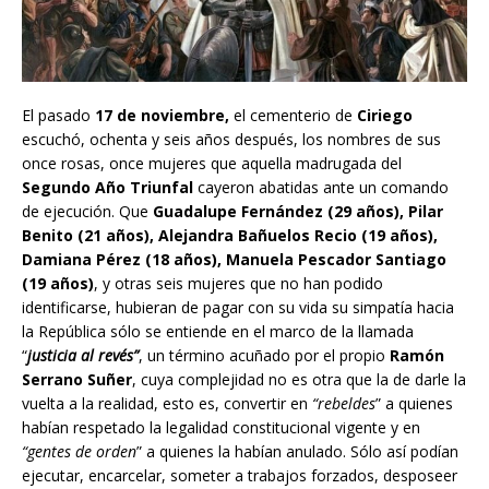
El pasado
17 de noviembre,
el cementerio de
Ciriego
escuchó, ochenta y seis años después, los nombres de sus
once rosas, once mujeres que aquella madrugada del
Segundo Año Triunfal
cayeron abatidas ante un comando
de ejecución. Que
Guadalupe Fernández (29 años), Pilar
Benito (21 años), Alejandra Bañuelos Recio (19 años),
Damiana Pérez (18 años), Manuela Pescador Santiago
(19 años)
, y otras seis mujeres que no han podido
identificarse, hubieran de pagar con su vida su simpatía hacia
la República sólo se entiende en el marco de la llamada
“
justicia al revés”
, un término acuñado por el propio
Ramón
Serrano Suñer
, cuya complejidad no es otra que la de darle la
vuelta a la realidad, esto es, convertir en
“rebeldes
” a quienes
habían respetado la legalidad constitucional vigente y en
“gentes de orden
” a quienes la habían anulado. Sólo así podían
ejecutar, encarcelar, someter a trabajos forzados, desposeer