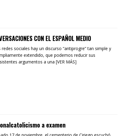
VERSACIONES CON EL ESPAÑOL MEDIO
s redes sociales hay un discurso “antiprogre” tan simple y
mpliamente extendido, que podemos reducir sus
sistentes argumentos a una [VER MÁS]
onalcatolicismo a examen
sado 17 de noviembre, el cementerio de Ciriego escuchó,