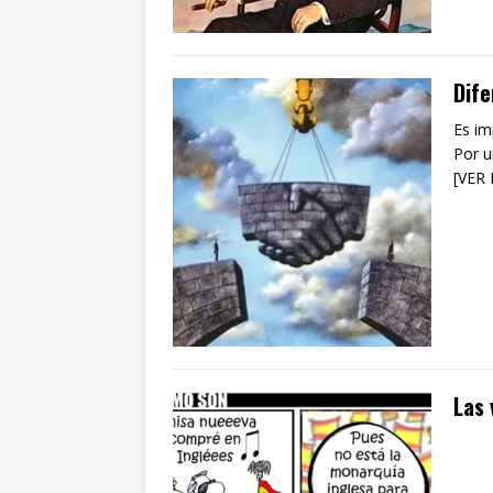
Dife
Es im
Por u
[VER
Las 