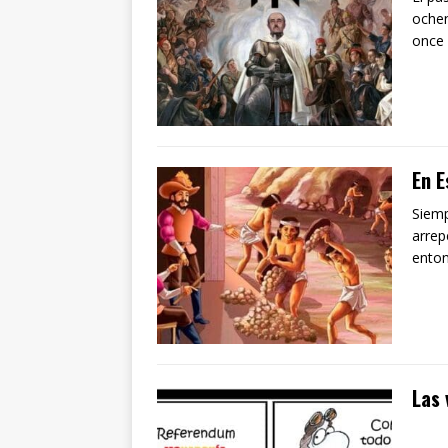
ochen
once
En E
Siemp
arrep
enton
Las 