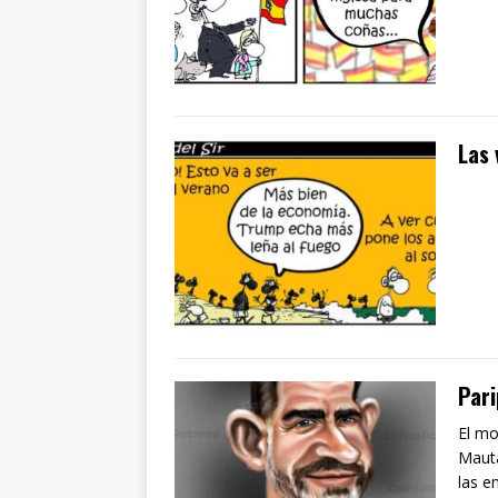
Las 
Pari
El mo
Mauta
las e