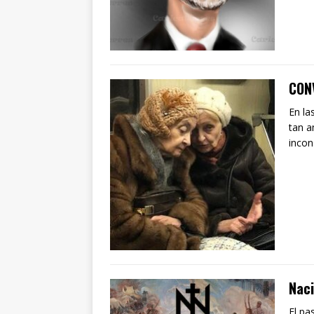
CON
En la
tan a
incon
Naci
El pa