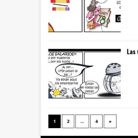
Las 
1
2
…
4
»