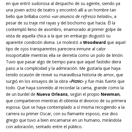
en que entró sudorosa al despacho de su agente, siendo ya
una joven actriz de teatro y encontró allí a un hombre tan
bello que brillaba como «
un anuncio de refresco helado
«, a
pesar de su traje mil rayas y del bochorno que hacía. Él la
contempló lleno de asombro, enamorado al primer golpe de
vista de aquella chica a la que sin embargo disgustó su
aparente condición divina. Le molestó a
Woodward
que aquel
tipo de ojos transparentes pareciera inmune al calor
insoportable mientras ella se derretía como un polo de limón.
Tuvo que pasar algo de tiempo para que aquel fastidio diera
paso a la complicidad y la admiración. Me gustaría que haya
tenido ocasión de revivir su maravillosa historia de amor, que
surgió en los ensayos de la obra «
Picnic
» y fue más fuerte que
todo. Que haya sonreído al recordar la cama, grande como la
de un burdel de
Nueva Orleans
, según el propio
Newman
,
que compartieron mientras él obtenía el divorcio de su primera
esposa. Que se haya contemplado a sí misma recogiendo a la
carrera su primer Oscar, con su flamante esposo, ese dios
griego que tuvo a bien encarnarse en un humano, mirándola
con adoración, sentado entre el público.