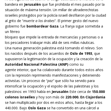
bandera en
Jerusalén
que fue prohibida el mes pasado por la
situación de máxima tensión. Un millar de ultraderechistas
israelíes protegidos por la policía israelí desfilaron por la ciudad
al grito de “
muerte a los árabes
”. El primer gesto del nuevo
gobierno fue
bombardear Gaza
. La franja sigue sometida a
un férreo
bloqueo que impide la entrada de mercancías y personas o a
los pescadores trabajar más allá de seis millas náuticas.
Una nueva generación palestina está tomando el relevo. Son
los nacidos después de los acuerdos de
Oslo de 1993
, que
supusieron la legitimación de la ocupación y la creación de la
Autoridad Nacional Palestina (ANP)
como su
agente interior, que ha colaborado durante todos estos años
con la represión reprimiendo manifestaciones y deteniendo
activistas. Un proceso de “
paz”
que sólo ha servido para
intensificar la ocupación y el espolio de las palestinas y los
palestinos: en 1993 había en
Jerusalén
Este cerca de
150.000
colonos israelíes
y hoy son más de
220.000. En Cisjordania
se han multiplicado por dos en estos años, hasta llegar a los
440.000. Bajo
Oslo Gaza
se ha convertido en una cárcel a