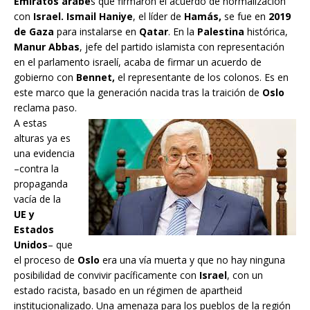
Emiratos árabe
s que firmaron el acuerdo de normalización
con
Israel. Ismail Haniye
, el líder de
Hamás,
se fue en
2019
de Gaza
para instalarse en
Qatar
. En la
Palestina
histórica,
Manur Abbas
, jefe del partido islamista con representación
en el parlamento israelí, acaba de firmar un acuerdo de
gobierno con
Bennet,
el representante de los colonos. Es en
este marco que la generación nacida tras la traición de
Oslo
reclama paso.
A estas
alturas ya es
una evidencia
–contra la
propaganda
vacía de la
UE y
Estados
Unidos
– que
el proceso de
Oslo
era una vía muerta y que no hay ninguna
posibilidad de convivir pacíficamente con
Israel
, con un
estado racista, basado en un régimen de apartheid
institucionalizado. Una amenaza para los pueblos de la región