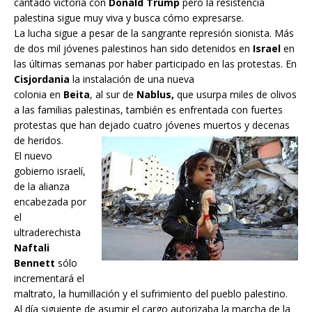
cantado victoria con
Donald Trump
pero la resistencia
palestina sigue muy viva y busca cómo expresarse.
La lucha sigue a pesar de la sangrante represión sionista. Más
de dos mil jóvenes palestinos han sido detenidos en
Israel
en
las últimas semanas por haber participado en las protestas. En
Cisjordania
la instalación de una nueva
colonia en
Beita
, al sur de
Nablus,
que usurpa miles de olivos
a las familias palestinas, también es enfrentada con fuertes
protestas que han dejado cuatro jóvenes muertos y decenas
de heridos.
El nuevo
gobierno israelí,
de la alianza
encabezada por
el
ultraderechista
Naftali
Bennett
sólo
incrementará el
maltrato, la humillación y el sufrimiento del pueblo palestino.
Al día siguiente de asumir el cargo autorizaba la marcha de la