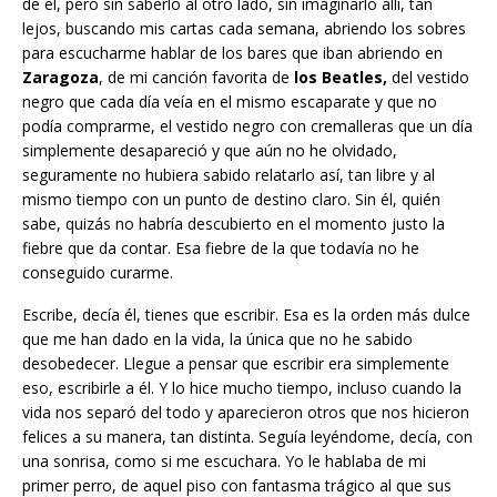
de él, pero sin saberlo al otro lado, sin imaginarlo allí, tan
lejos, buscando mis cartas cada semana, abriendo los sobres
para escucharme hablar de los bares que iban abriendo en
Zaragoza
, de mi canción favorita de
los Beatles,
del vestido
negro que cada día veía en el mismo escaparate y que no
podía comprarme, el vestido negro con cremalleras que un día
simplemente desapareció y que aún no he olvidado,
seguramente no hubiera sabido relatarlo así, tan libre y al
mismo tiempo con un punto de destino claro. Sin él, quién
sabe, quizás no habría descubierto en el momento justo la
fiebre que da contar. Esa fiebre de la que todavía no he
conseguido curarme.
Escribe, decía él, tienes que escribir. Esa es la orden más dulce
que me han dado en la vida, la única que no he sabido
desobedecer. Llegue a pensar que escribir era simplemente
eso, escribirle a él. Y lo hice mucho tiempo, incluso cuando la
vida nos separó del todo y aparecieron otros que nos hicieron
felices a su manera, tan distinta. Seguía leyéndome, decía, con
una sonrisa, como si me escuchara. Yo le hablaba de mi
primer perro, de aquel piso con fantasma trágico al que sus