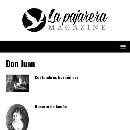
Don Juan
Costumbres borbónicas
Rosario de Acuña