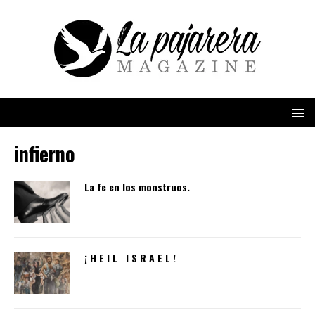
infierno
La fe en los monstruos.
¡ H E I L I S R A E L !