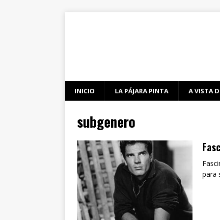
INICIO
LA PÁJARA PINTA
A VISTA D
subgenero
Fas
Fasci
para 