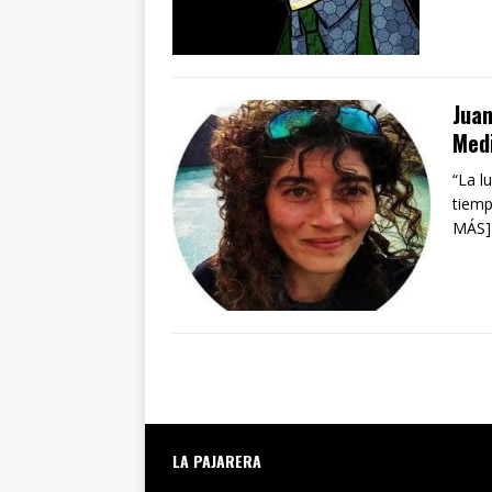
Juan
Med
“La l
tiemp
MÁS]
LA PAJARERA