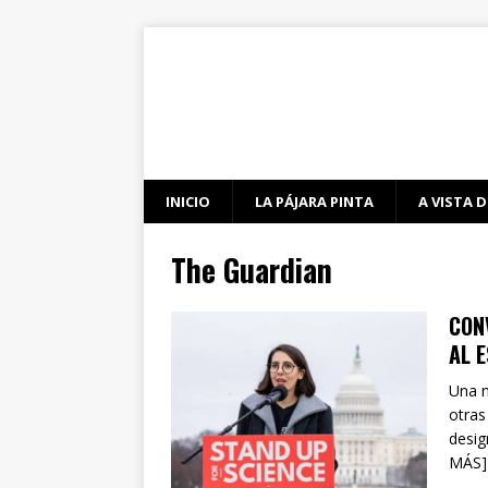
INICIO
LA PÁJARA PINTA
A VISTA D
The Guardian
CON
AL 
Una n
otras
desig
MÁS]