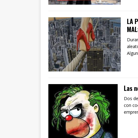
LA 
MAL
Duran
aleat
Algun
Las n
Dos de
con co
empren