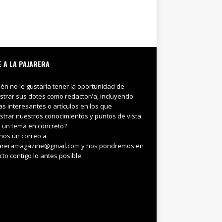
E A LA PAJARERA
ién no le gustaría tener la oportunidad de
trar sus dotes como redactor/a, incluyendo
ias interesantes o artículos en los que
trar nuestros conocimientos y puntos de vista
 un tema en concreto?
nos un correo a
areramagazine@gmail.com y nos pondremos en
cto contigo lo antes posible.