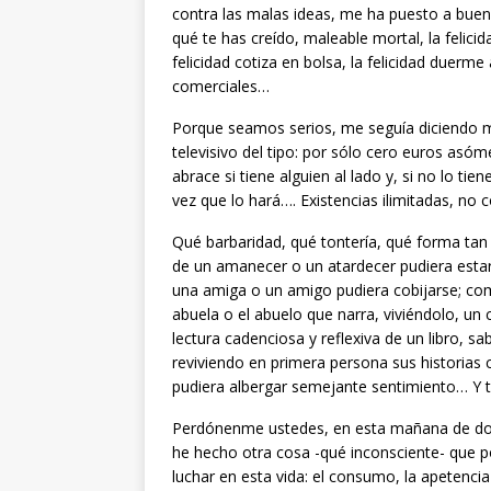
contra las malas ideas, me ha puesto a buen 
qué te has creído, maleable mortal, la felicida
felicidad cotiza en bolsa, la felicidad duerme
comerciales…
Porque seamos serios, me seguía diciendo mi
televisivo del tipo: por sólo cero euros asóme
abrace si tiene alguien al lado y, si no lo ti
vez que lo hará…. Existencias ilimitadas, no c
Qué barbaridad, qué tontería, qué forma tan i
de un amanecer o un atardecer pudiera estar l
una amiga o un amigo pudiera cobijarse; com
abuela o el abuelo que narra, viviéndolo, un 
lectura cadenciosa y reflexiva de un libro,
reviviendo en primera persona sus historias 
pudiera albergar semejante sentimiento… Y
Perdónenme ustedes, en esta mañana de dom
he hecho otra cosa -qué inconsciente- que p
luchar en esta vida: el consumo, la apetenc