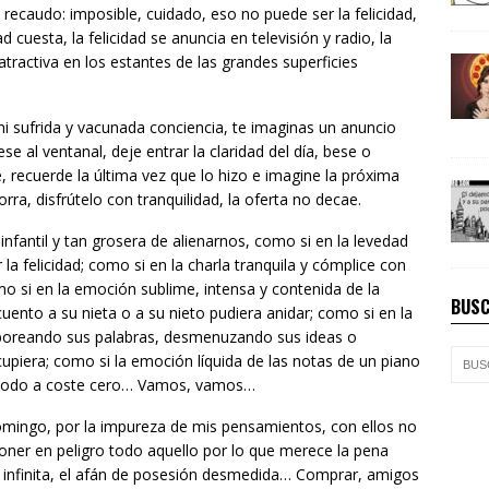
recaudo: imposible, cuidado, eso no puede ser la felicidad,
d cuesta, la felicidad se anuncia en televisión y radio, la
 atractiva en los estantes de las grandes superficies
 sufrida y vacunada conciencia, te imaginas un anuncio
se al ventanal, deje entrar la claridad del día, bese o
ene, recuerde la última vez que lo hizo e imagine la próxima
orra, disfrútelo con tranquilidad, la oferta no decae.
nfantil y tan grosera de alienarnos, como si en la levedad
a felicidad; como si en la charla tranquila y cómplice con
o si en la emoción sublime, intensa y contenida de la
BUSC
cuento a su nieta o a su nieto pudiera anidar; como si en la
 saboreando sus palabras, desmenuzando sus ideas o
cupiera; como si la emoción líquida de las notas de un piano
 todo a coste cero… Vamos, vamos…
ingo, por la impureza de mis pensamientos, con ellos no
oner en peligro todo aquello por lo que merece la pena
ia infinita, el afán de posesión desmedida… Comprar, amigos