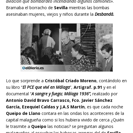
aviación que bombardeó incendiando algunos camiones
».
Bramaba el borracho de
Sevilla
mientras las bombas
asesinaban mujeres, viejos y niños durante la
Desbandá.
Lo que sorprende a
Cristóbal Criado Moreno
, contándolo en
su libro “
El PCE que viví en Málaga
”,
Artigraf. p.91
y en el
documental “
A sangre y fuego; Málaga 1936”,
realizado por
Antonio David Bravo Carrasco, Fco. Javier Sánchez
García, Ezequiel Caldas y J.A.S Martín
, es que cada noche
Queipo de Llano
contara en las ondas los aconteceres de la
capital malagueña como si los hubiera vivido de cerca ¿Quién
le trasmite a
Queipo
las noticias? se preguntan algunos
malagueños al escuchar las babosas arengas del de
Sevilla
.