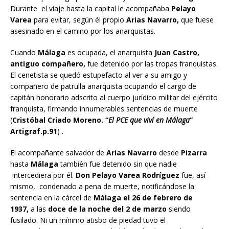
Durante el viaje hasta la capital le acompañaba
Pelayo
Varea
para evitar, según él propio
Arias Navarro,
que fuese
asesinado en el camino por los anarquistas.
Cuando
Málaga
es ocupada, el anarquista
Juan Castro,
antiguo compañero,
fue detenido por las tropas franquistas.
El cenetista se quedó estupefacto al ver a su amigo y
compañero de patrulla anarquista ocupando el cargo de
capitán honorario adscrito al cuerpo jurídico militar del ejército
franquista, firmando innumerables sentencias de muerte
(
Cristóbal Criado Moreno. “
El PCE que viví en Málaga
”
Artigraf.p.91
) .
El acompañante salvador de
Arias Navarro
desde
Pizarra
hasta
Málaga
también fue detenido sin que nadie
intercediera por él.
Don Pelayo Varea Rodríguez
fue, así
mismo, condenado a pena de muerte, notificándose la
sentencia en la cárcel de
Málaga el 26 de febrero de
1937,
a las
doce de la noche del 2 de marzo
siendo
fusilado. Ni un mínimo atisbo de piedad tuvo el