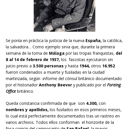
Se ponía en práctica la justicia de la nueva
España,
la católica,
la salvadora… Como ejemplo sirva que, durante la primera
semana de la toma de
Málaga
por las tropas franquistas,
del
8 al 14 de febrero de 1937,
los fascistas ejecutaron sin
juicio previo a
3.500 personas
y hasta
1944,
otros
16.952
fueron condenados a muerte y fusiladas en la ciudad
martirizada, según informe del cónsul británico documentado
por el historiador
Anthony Beevor
y publicado por el
Foreing
Office
británico.
Queda constancia confirmada de que son
4.300,
con
nombres y apellidos,
los fusilados en esos primeros meses,
lo cual está perfectamente documentados tras un rastreo en
varios archivos. Todos ellos conforman el horizonte de la
fosa común del camposanto de
San Rafael,
la mayor