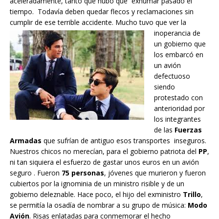
aceleradamente, tanto que hubo que exhumar pasado el
tiempo. Todavía deben quedar flecos y reclamaciones sin
cumplir de ese terrible accide
nte. Mucho tuvo que ver la
inoperancia de
un gobierno que
los embarcó en
un avión
defectuoso
siendo
protestado con
anterioridad por
los integrantes
de las
Fuerzas
Armadas
que sufrían de antiguo esos transportes inseguros.
Nuestros chicos no merecían, para el gobierno patriota del
PP
,
ni tan siquiera el esfuerzo de gastar unos euros en un avión
seguro . Fueron
75 personas
, jóvenes que murieron y fueron
cubiertos por la ignominia de un ministro risible y de un
gobierno deleznable. Hace poco, el hijo del exministro
Trillo
,
se permitía la osadía de nombrar a su grupo de música:
Modo
Avión
. Risas enlatadas para conmemorar el hecho