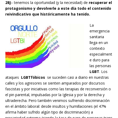
28J
– tenemos la oportunidad (y la necesidad) de
recuperar el
protagonismo y devolverle a este día todo el contenido
reivindicativo que históricamente ha tenido.
La
emergencia
sanitaria
llega en un
contexto
especialment
e duro para
las personas
LGBT
. Los
ataques
LGBTfóbicos
se suceden casi a diario en nuestras
calles y los agresores se sienten amparados por discursos
fascistas y por iniciativas como las terapias de reconversión o
el pin parental, impulsadas por la Iglesia y por la derecha y
ultraderecha. Pero también venimos sufriendo discriminación
en el ámbito laboral: desde insultos y humillaciones (el 47%
afirma haber sufrido algún tipo de discriminación) a
precariedad extrema (siendo la tasa de paro de personas trans