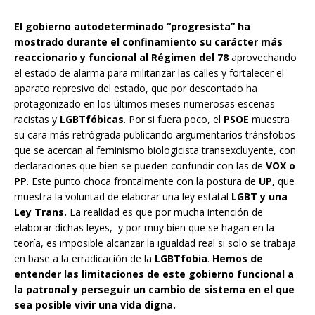
El gobierno autodeterminado “progresista” ha
mostrado durante el confinamiento su carácter más
reaccionario y funcional al Régimen del 78
aprovechando
el estado de alarma para militarizar las calles y fortalecer el
aparato represivo del estado, que por descontado ha
protagonizado en los últimos meses numerosas escenas
racistas y
LGBTfóbicas
. Por si fuera poco, el
PSOE
muestra
su cara más retrógrada publicando argumentarios tránsfobos
que se acercan al feminismo biologicista transexcluyente, con
declaraciones que bien se pueden confundir con las de
VOX o
PP
. Este punto choca frontalmente con la postura de
UP,
que
muestra la voluntad de elaborar una ley estatal
LGBT y una
Ley Trans.
La realidad es que por mucha intención de
elaborar dichas leyes, y por muy bien que se hagan en la
teoría, es imposible alcanzar la igualdad real si solo se trabaja
en base a la erradicación de la
LGBTfobia
.
Hemos de
entender las limitaciones de este gobierno funcional a
la patronal y perseguir un cambio de sistema en el que
sea posible vivir una vida digna.