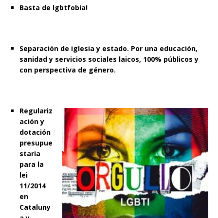
Basta de lgbtfobia!
Separación de iglesia y estado. Por una educación,
sanidad y servicios sociales laicos, 100% públicos y
con perspectiva de género.
Regulariz
ación y
dotación
presupue
staria
para la
lei
11/2014
en
Cataluny
a y