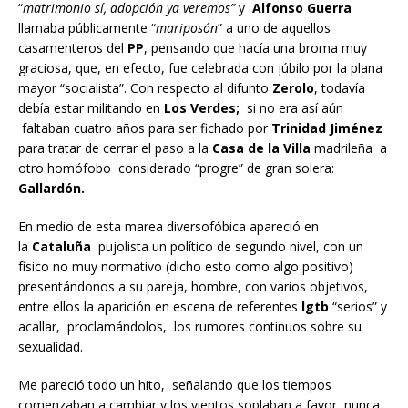
“
matrimonio sí, adopción ya veremos”
y
Alfonso Guerra
llamaba públicamente “
mariposón
” a uno de aquellos
casamenteros del
PP
, pensando que hacía una broma muy
graciosa, que, en efecto, fue celebrada con júbilo por la plana
mayor “socialista”. Con respecto al difunto
Zerolo
, todavía
debía estar militando en
Los Verdes;
si no era así aún
faltaban cuatro años para ser fichado por
Trinidad Jiménez
para tratar de cerrar el paso a la
Casa de la Villa
madrileña a
otro homófobo considerado “progre” de gran solera:
Gallardón.
En medio de esta marea diversofóbica apareció en
la
Cataluña
pujolista un político de segundo nivel, con un
físico no muy normativo (dicho esto como algo positivo)
presentándonos a su pareja, hombre, con varios objetivos,
entre ellos la aparición en escena de referentes
lgtb
“serios” y
acallar, proclamándolos, los rumores continuos sobre su
sexualidad.
Me pareció todo un hito, señalando que los tiempos
comenzaban a cambiar y los vientos soplaban a favor, nunca