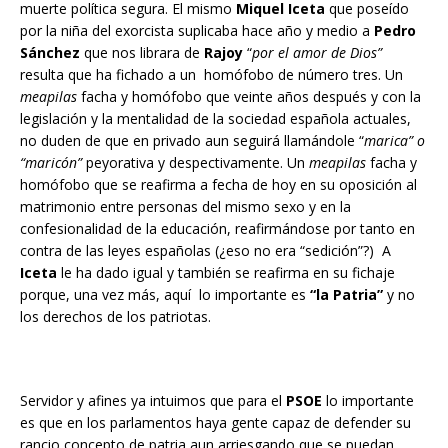
muerte política segura. El mismo
Miquel Iceta
que poseído
por la niña del exorcista suplicaba hace año y medio a
Pedro
Sánchez
que nos librara de
Rajoy
“
por el amor de Dios”
resulta que ha fichado a un homófobo de número tres. Un
meapilas
facha y homófobo que veinte años después y con la
legislación y la mentalidad de la sociedad española actuales,
no duden de que en privado aun seguirá llamándole “
marica” o
“maricón”
peyorativa y despectivamente. Un
meapilas
facha y
homófobo que se reafirma a fecha de hoy en su oposición al
matrimonio entre personas del mismo sexo y en la
confesionalidad de la educación, reafirmándose por tanto en
contra de las leyes españolas (¿eso no era “sedición”?) A
Iceta
le ha dado igual y también se reafirma en su fichaje
porque, una vez más, aquí lo importante es
“la Patria”
y no
los derechos de los patriotas.
Servidor y afines ya intuimos que para el
PSOE
lo importante
es que en los parlamentos haya gente capaz de defender su
rancio concepto de patria aun arriesgando que se puedan