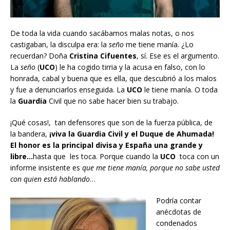
De toda la vida cuando sacábamos malas notas, o nos
castigaban, la disculpa era: la
seño
me tiene manía. ¿Lo
recuerdan? Doña
Cristina Cifuentes
, sí. Ese es el argumento.
La
seño
(
UCO
) le ha cogido tirria y la acusa en falso, con lo
honrada, cabal y buena que es ella, que descubrió a los malos
y fue a denunciarlos enseguida. La
UCO
le tiene manía. O toda
la
Guardia
Civil que no sabe hacer bien su trabajo.
¡Qué cosas!, tan defensores que son de la fuerza pública, de
la bandera,
¡viva la Guardia Civil y el Duque de Ahumada!
El honor es la principal divisa y España una grande y
libre…
hasta que les toca. Porque cuando la
UCO
toca con un
informe insistente es
que me tiene manía, porque no sabe usted
con quien está hablando
…
Podría contar
anécdotas de
condenados