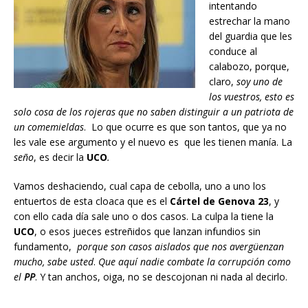
intentando
estrechar la mano
del guardia que les
conduce al
calabozo, porque,
claro,
soy uno de
los vuestros, esto es
solo cosa de los rojeras que no saben distinguir a un patriota de
un comemieldas
. Lo que ocurre es que son tantos, que ya no
les vale ese argumento y el nuevo es que les tienen manía. La
seño
, es decir la
UCO
.
Vamos deshaciendo, cual capa de cebolla, uno a uno los
entuertos de esta cloaca que es el
Cártel de Genova 23
, y
con ello cada día sale uno o dos casos. La culpa la tiene la
UCO
, o esos jueces estreñidos que lanzan infundios sin
fundamento,
porque son casos aislados que nos avergüenzan
mucho, sabe usted
.
Que aquí nadie combate
la corrupción como
el
PP
. Y tan anchos, oiga, no se descojonan ni nada al decirlo.