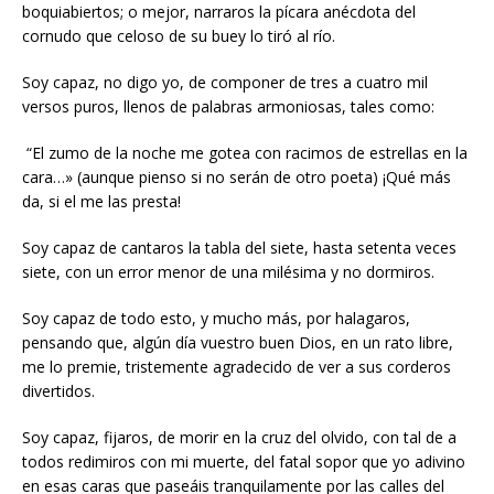
boquiabiertos; o mejor, narraros la pícara anécdota del
cornudo que celoso de su buey lo tiró al río.
Soy capaz, no digo yo, de componer de tres a cuatro mil
versos puros, llenos de palabras armoniosas, tales como:
“El zumo de la noche me gotea con racimos de estrellas en la
cara…» (aunque pienso si no serán de otro poeta) ¡Qué más
da, si el me las presta!
Soy capaz de cantaros la tabla del siete, hasta setenta veces
siete, con un error menor de una milésima y no dormiros.
Soy capaz de todo esto, y mucho más, por halagaros,
pensando que, algún día vuestro buen Dios, en un rato libre,
me lo premie, tristemente agradecido de ver a sus corderos
divertidos.
Soy capaz, fijaros, de morir en la cruz del olvido, con tal de a
todos redimiros con mi muerte, del fatal sopor que yo adivino
en esas caras que paseáis tranquilamente por las calles del