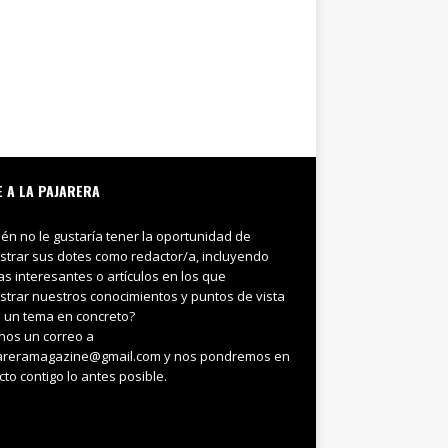
E A LA PAJARERA
ién no le gustaría tener la oportunidad de
trar sus dotes como redactor/a, incluyendo
ias interesantes o artículos en los que
trar nuestros conocimientos y puntos de vista
 un tema en concreto?
nos un correo a
areramagazine@gmail.com y nos pondremos en
cto contigo lo antes posible.