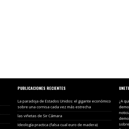
PUBLICACIONES RECIENTES
UNET
La paradoja de Estados Unidos: el gigante económico
¿A qu
sobre una cornisa cada vez más estrecha
demos
notic
las viñetas de Sir Cámara
demos
sobre
Ideología practica (falsa cual euro de madera)