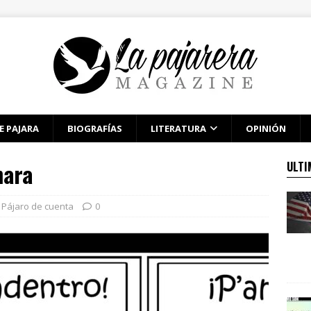
E PAJARA
BIOGRAFÍAS
LITERATURA
OPINIÓN
mara
ULTI
Pájaro de cuenta
0