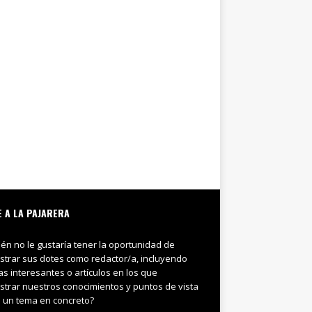
E A LA PAJARERA
ién no le gustaría tener la oportunidad de
trar sus dotes como redactor/a, incluyendo
ias interesantes o artículos en los que
trar nuestros conocimientos y puntos de vista
 un tema en concreto?