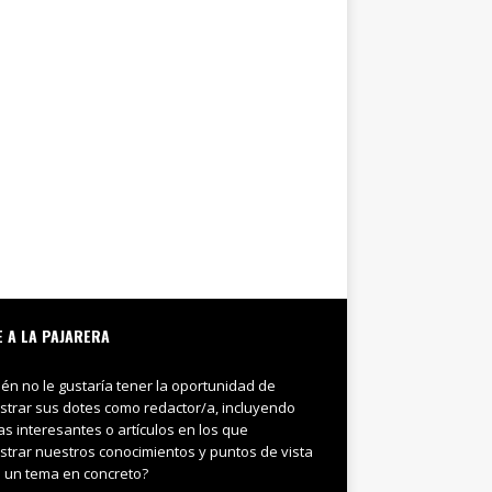
E A LA PAJARERA
ién no le gustaría tener la oportunidad de
trar sus dotes como redactor/a, incluyendo
ias interesantes o artículos en los que
trar nuestros conocimientos y puntos de vista
 un tema en concreto?