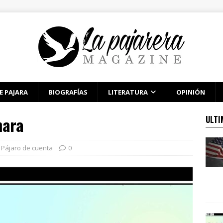
E PAJARA
BIOGRAFÍAS
LITERATURA
OPINIÓN
mara
ULTI
Pájaro de cuenta
0