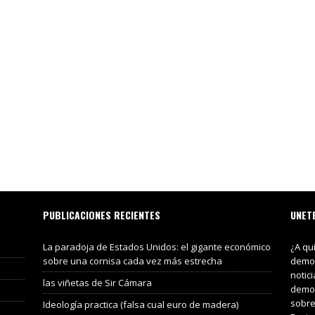
PUBLICACIONES RECIENTES
UNET
La paradoja de Estados Unidos: el gigante económico
¿A qu
sobre una cornisa cada vez más estrecha
demos
notic
las viñetas de Sir Cámara
demos
sobre
Ideología practica (falsa cual euro de madera)