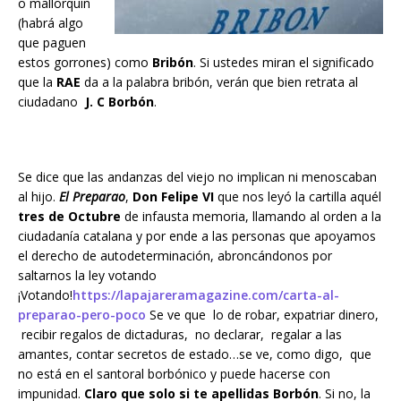
o mallorquín
(habrá algo
que paguen
estos gorrones) como
Bribón
. Si ustedes miran el significado
que la
RAE
da a la palabra bribón, verán que bien retrata al
ciudadano
J. C Borbón
.
Se dice que las andanzas del viejo no implican ni menoscaban
al hijo.
El Preparao
,
Don Felipe VI
que nos leyó la cartilla aquél
tres de Octubre
de infausta memoria, llamando al orden a la
ciudadanía catalana y por ende a las personas que apoyamos
el derecho de autodeterminación, abroncándonos por
saltarnos la ley votando
¡Votando!
https://lapajareramagazine.com/carta-al-
preparao-pero-poco
Se ve que lo de robar, expatriar dinero,
recibir regalos de dictaduras, no declarar, regalar a las
amantes, contar secretos de estado…se ve, como digo, que
no está en el santoral borbónico y puede hacerse con
impunidad.
Claro que solo si te apellidas Borbón
. Si no, la