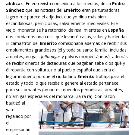
abdicar
. En entrevista concedida a los medios, decía
Pedro
Sánchez
que las noticias del
Emérito
eran perturbadoras.
Ligero me parece el adjetivo, que yo diría más bien:
escandalosas, perniciosas, salvajemente medievales. Ese
viejo monarca se ha retorcido de risa mientras en
España
nos comíamos una crisis que levantó casas, vidas y haciendas.
El camastrón del
Emérito
comisionaba además de recibir sus
emolumentos grandiosos (él y toda su santa familia, incluidas
amantes,amigas,
follamigas
y polvos momentáneos) además
de recibir dineros de dictaduras que pagaban sabe dios qué y
él repartía con soltura, no al pueblo español que sería el
legítimo dueño porque el ciudadano
Emérito
trabaja para el
estado y todo lo que reciba o genere al estado pertenece,
para sus amantes (amantes, queridos periodistas, amantes,
no amigas especiales del monarca…ra ra ra).
Con razón
bautizó al
yate
regalado por
el
empresariad