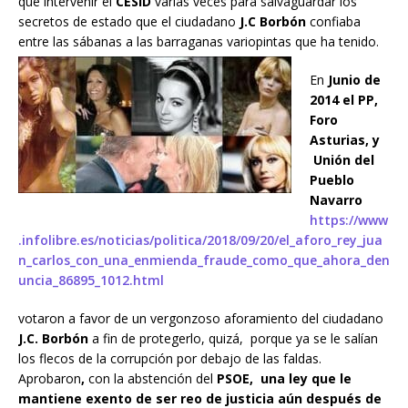
que intervenir el
CESID
varias veces para salvaguardar los
secretos de estado que el ciudadano
J.C Borbón
confiaba
entre las sábanas a las barraganas variopintas que ha tenido.
En
Junio de
2014 el PP,
Foro
Asturias, y
Unión del
Pueblo
Navarro
https://www
.infolibre.es/noticias/politica/2018/09/20/el_aforo_rey_jua
n_carlos_con_una_enmienda_fraude_como_que_ahora_den
uncia_86895_1012.html
votaron a favor de un vergonzoso aforamiento del ciudadano
J.C. Borbón
a fin de protegerlo, quizá, porque ya se le salían
los flecos de la corrupción por debajo de las faldas.
Aprobaron
,
con la abstención del
PSOE,
una ley que le
mantiene exento de ser reo de justicia aún después de