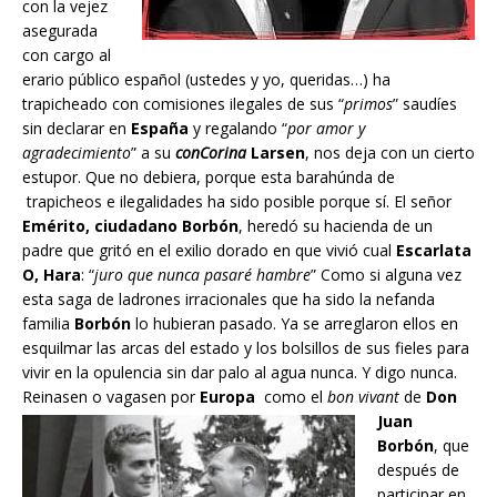
con la vejez
asegurada
con cargo al
erario público español (ustedes y yo, queridas…) ha
trapicheado con comisiones ilegales de sus “
primos
” saudíes
sin declarar en
España
y regalando “
por amor y
agradecimiento
” a su
conCorina
Larsen
, nos deja con un cierto
estupor. Que no debiera, porque esta barahúnda de
trapicheos e ilegalidades ha sido posible porque sí. El señor
Emérito, ciudadano Borbón
, heredó su hacienda de un
padre que gritó en el exilio dorado en que vivió cual
Escarlata
O, Hara
: “
juro que nunca pasaré hambre
” Como si alguna vez
esta saga de ladrones irracionales que ha sido la nefanda
familia
Borbón
lo hubieran pasado. Ya se arreglaron ellos en
esquilmar las arcas del estado y los bolsillos de sus fieles para
vivir en la opulencia sin dar palo al agua nunca. Y digo nunca.
Reinasen o vagasen por
Europa
como el
bon vivant
de
Don
Juan
Borbón
, que
después de
participar en