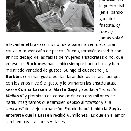
la guerra civil
(en el bando
ganador
fascista,
of
course)
jamás volvió
a levantar el brazo como no fuera para mover ruleta, tirar
cartas o mover caña de pesca…Bueno, también escarbó con
ahínco debajo de las faldas de mujeres aristócratas o no, que
en eso los
Borbones
han tenido siempre buena boca y han
mostrado variedad de gustos. Su hijo el ciudadano
J.C
Borbón
, con más gusto por las faranduleras sin arte aunque
con los años niveló el gusto y le primaron las aristócratas,
séase
Corina Larsen o Marta Gayá
, apodada “
reina de
Mallorca
” y premiada de consolación con dos millones de
nada, imaginamos que también debido al “
cariño
” y a la
“
amistad
” del viejo camastrón. Enfado habrá tenido la
Gayá
al
enterarse que la
Larsen
recibió 65millones…Es que en el amor
también hay divisiones y clases.