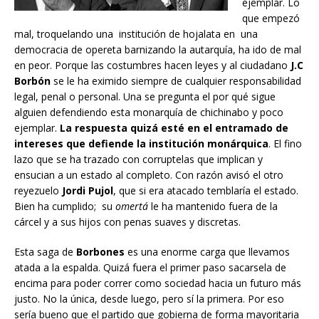
ejemplar. Lo
que empezó
mal, troquelando una institución de hojalata en una
democracia de opereta barnizando la autarquía, ha ido de mal
en peor. Porque las costumbres hacen leyes y al ciudadano
J.C
Borbón
se le ha eximido siempre de cualquier responsabilidad
legal, penal o personal. Una se pregunta el por qué sigue
alguien defendiendo esta monarquía de chichinabo y poco
ejemplar.
La respuesta quizá esté en el entramado de
intereses que defiende la institución monárquica
. El fino
lazo que se ha trazado con corruptelas que implican y
ensucian a un estado al completo. Con razón avisó el otro
reyezuelo
Jordi Pujol
, que si era atacado temblaría el estado.
Bien ha cumplido; su
omertá
le ha mantenido fuera de la
cárcel y a sus hijos con penas suaves y discretas.
Esta saga de
Borbones
es una enorme carga que llevamos
atada a la espalda. Quizá fuera el primer paso sacarsela de
encima para poder correr como sociedad hacia un futuro más
justo. No la única, desde luego, pero sí la primera. Por eso
sería bueno que el partido que gobierna de forma mayoritaria