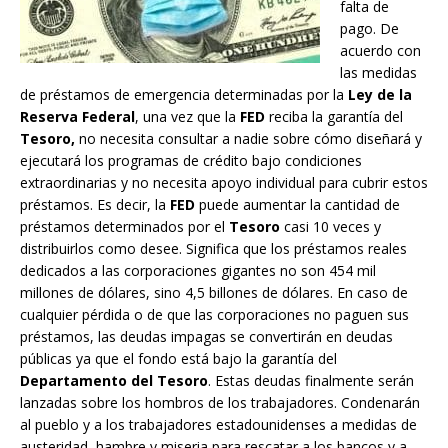
falta de
pago. De
acuerdo con
las medidas
de préstamos de emergencia determinadas por la
Ley de la
Reserva Federal
, una vez que la
FED
reciba la garantía del
Tesoro,
no necesita consultar a nadie sobre cómo diseñará y
ejecutará los programas de crédito bajo condiciones
extraordinarias y no necesita apoyo individual para cubrir estos
préstamos. Es decir, la
FED
puede aumentar la cantidad de
préstamos determinados por el
Tesoro
casi 10 veces y
distribuirlos como desee. Significa que los préstamos reales
dedicados a las corporaciones gigantes no son 454 mil
millones de dólares, sino 4,5 billones de dólares. En caso de
cualquier pérdida o de que las corporaciones no paguen sus
préstamos, las deudas impagas se convertirán en deudas
públicas ya que el fondo está bajo la garantía del
Departamento del Tesoro
. Estas deudas finalmente serán
lanzadas sobre los hombros de los trabajadores. Condenarán
al pueblo y a los trabajadores estadounidenses a medidas de
austeridad, hambre y miseria para rescatar a los bancos y a