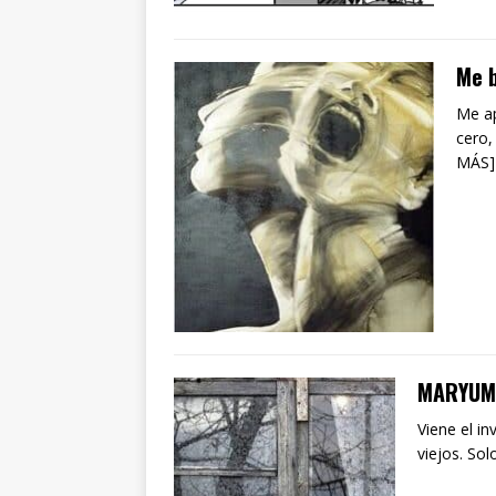
Me 
Me ap
cero,
MÁS]
MARYUMA
Viene el in
viejos. So