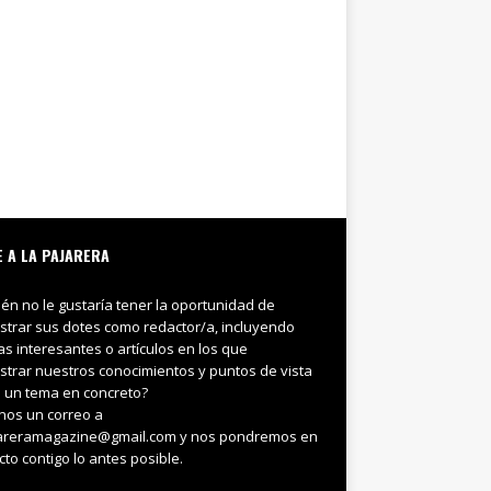
E A LA PAJARERA
ién no le gustaría tener la oportunidad de
trar sus dotes como redactor/a, incluyendo
ias interesantes o artículos en los que
trar nuestros conocimientos y puntos de vista
 un tema en concreto?
nos un correo a
areramagazine@gmail.com y nos pondremos en
cto contigo lo antes posible.