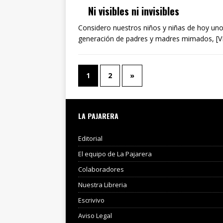
Ni visibles ni invisibles
Considero nuestros niños y niñas de hoy uno
generación de padres y madres mimados, [
1
2
»
LA PAJARERA
Editorial
El equipo de La Pajarera
Colaboradores
Nuestra Libreria
Escrivivo
Aviso Legal