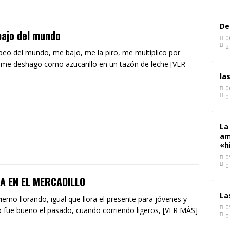
De
bajo del mundo
0
2
eo del mundo, me bajo, me la piro, me multiplico por
 me deshago como azucarillo en un tazón de leche [VER
la
0
0
La
am
«h
0
0
 EN EL MERCADILLO
La
vierno llorando, igual que llora el presente para jóvenes y
0
lo fue bueno el pasado, cuando corriendo ligeros, [VER MÁS]
0