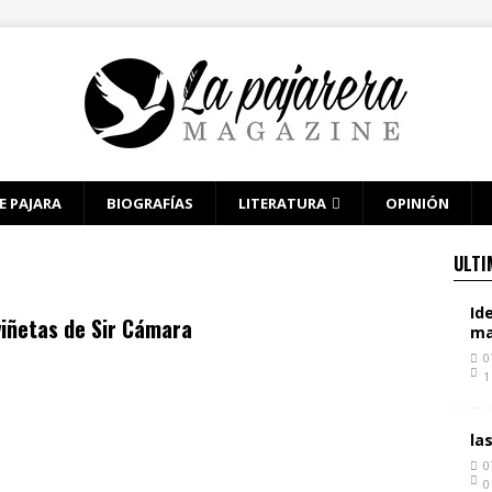
E PAJARA
BIOGRAFÍAS
LITERATURA
OPINIÓN
ULTI
Id
viñetas de Sir Cámara
ma
0
1
la
0
0