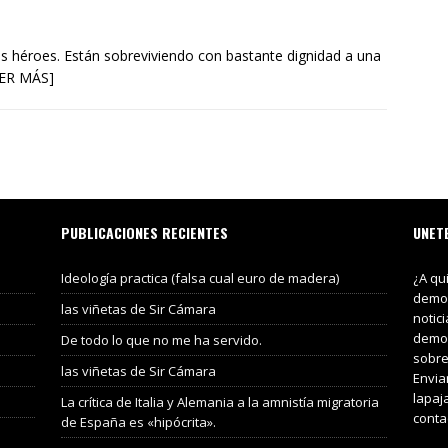
s héroes. Están sobreviviendo con bastante dignidad a una
VER MÁS]
PUBLICACIONES RECIENTES
UNET
Ideología practica (falsa cual euro de madera)
¿A qu
demos
las viñetas de Sir Cámara
notic
demos
De todo lo que no me ha servido.
sobre
las viñetas de Sir Cámara
Envia
lapaj
La crítica de Italia y Alemania a la amnistía migratoria
conta
de España es «hipócrita».