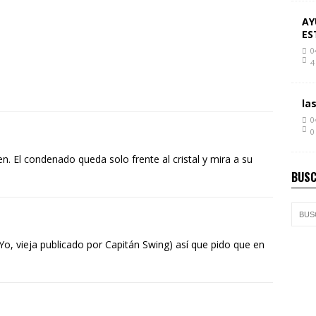
AY
ES
0
4
la
0
0
n. El condenado queda solo frente al cristal y mira a su
BUSC
(Yo, vieja publicado por Capitán Swing) así que pido que en