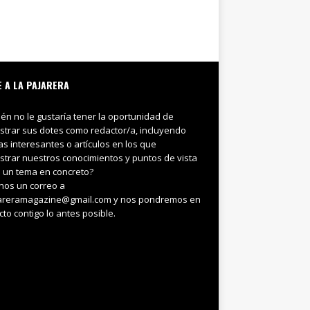
E A LA PAJARERA
ién no le gustaría tener la oportunidad de
trar sus dotes como redactor/a, incluyendo
ias interesantes o artículos en los que
trar nuestros conocimientos y puntos de vista
 un tema en concreto?
nos un correo a
areramagazine@gmail.com y nos pondremos en
cto contigo lo antes posible.