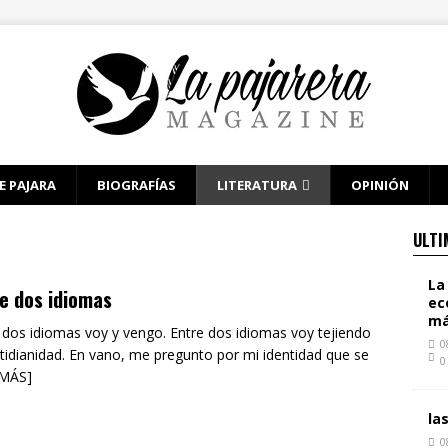
E PAJARA
BIOGRAFÍAS
LITERATURA
OPINIÓN
ULTI
La
e dos idiomas
ec
má
 dos idiomas voy y vengo. Entre dos idiomas voy tejiendo
0
tidianidad. En vano, me pregunto por mi identidad que se
0
 MÁS]
la
0