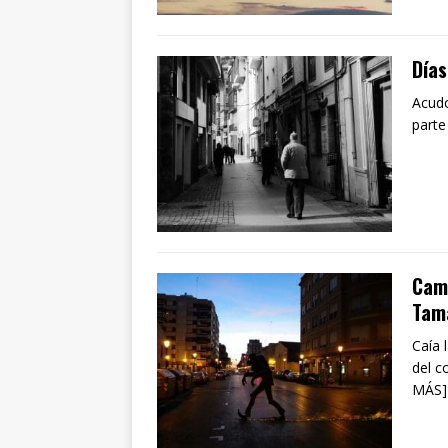
Días
Acudo
parte
Cami
Tama
Caía 
del c
MÁS]