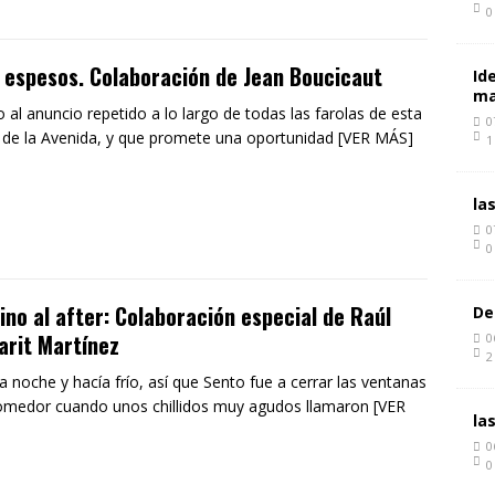
0
 espesos. Colaboración de Jean Boucicaut
Id
ma
 al anuncio repetido a lo largo de todas las farolas de esta
0
 de la Avenida, y que promete una oportunidad [VER MÁS]
1
la
0
0
no al after: Colaboración especial de Raúl
De
rit Martínez
0
2
la noche y hacía frío, así que Sento fue a cerrar las ventanas
omedor cuando unos chillidos muy agudos llamaron [VER
la
0
0