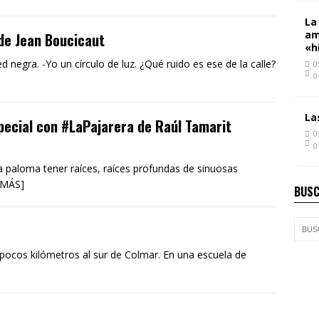
La
am
 de Jean Boucicaut
«h
 negra. -Yo un círculo de luz. ¿Qué ruido es ese de la calle?
0
0
La
pecial con #LaPajarera de Raúl Tamarit
0
0
La paloma tener raíces, raíces profundas de sinuosas
R MÁS]
BUSC
 pocos kilómetros al sur de Colmar. En una escuela de