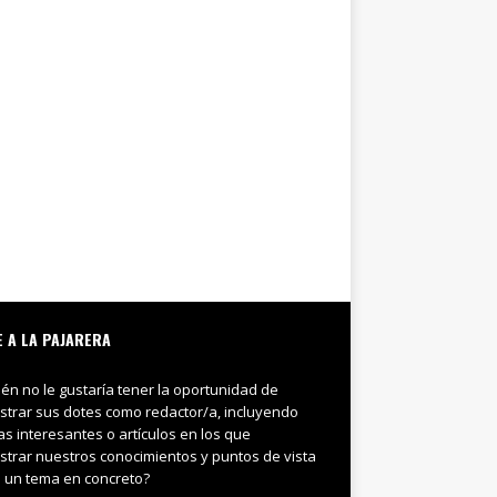
E A LA PAJARERA
ién no le gustaría tener la oportunidad de
trar sus dotes como redactor/a, incluyendo
ias interesantes o artículos en los que
trar nuestros conocimientos y puntos de vista
 un tema en concreto?