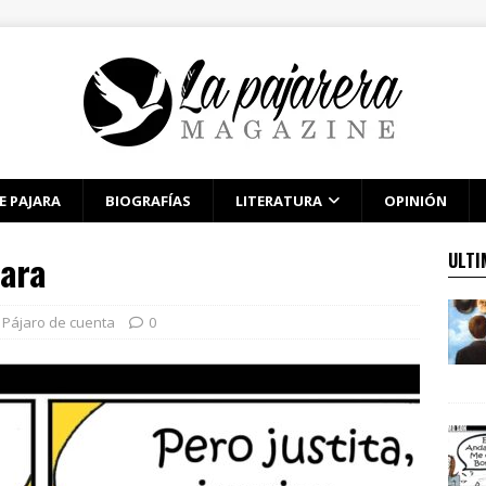
E PAJARA
BIOGRAFÍAS
LITERATURA
OPINIÓN
mara
ULTI
Pájaro de cuenta
0