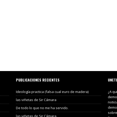
PUBLICACIONES RECIENTES
UNET
Ideología practica (falsa cual euro de madera)
¿A qu
demos
las viñetas de Sir Cámara
notic
demos
De todo lo que no me ha servido.
sobre
las viñetas de Sir Cámara