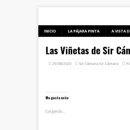
INICIO
LA PÁJARA PINTA
A VISTA D
Las Viñetas de Sir Cá
25/08/2020
Sir Cámara Sir Cámara
Pá
Me gusta esto:
Cargando...