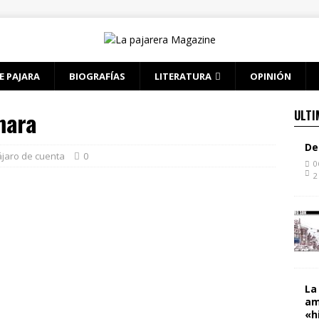
E PAJARA
BIOGRAFÍAS
LITERATURA
OPINIÓN
mara
ULTI
De
jaro de cuenta
0
0
2
La
am
«h