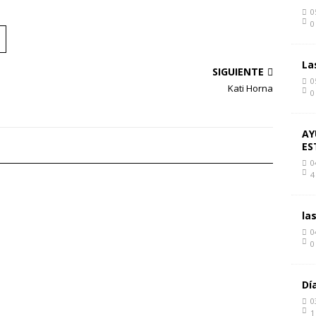
0
0
La
SIGUIENTE
0
Kati Horna
0
AY
ES
0
4
la
0
0
Dí
0
1