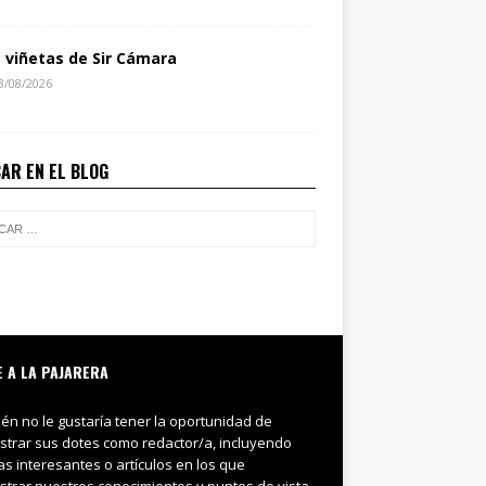
s viñetas de Sir Cámara
3/08/2026
AR EN EL BLOG
E A LA PAJARERA
ién no le gustaría tener la oportunidad de
trar sus dotes como redactor/a, incluyendo
ias interesantes o artículos en los que