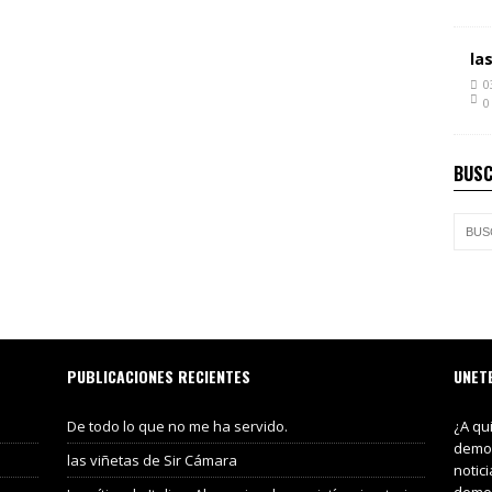
la
0
0
BUSC
PUBLICACIONES RECIENTES
UNET
De todo lo que no me ha servido.
¿A qu
demos
las viñetas de Sir Cámara
notic